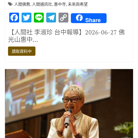
,
,
,
人間佛教
人間通訊社
惠中寺
未來與希望
F
T
Li
T
C
Share
ac
w
n
el
o
【人間社 李淑珍 台中報導】2026-06-27 佛
e
it
e
e
p
光山惠中…
b
te
gr
y
讀取資料中
o
r
a
Li
o
m
n
k
k