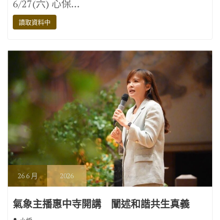
6/27(六) 心保…
b
te
gr
y
讀取資料中
o
r
a
Li
o
m
n
k
k
26
6 月
2026
氣象主播惠中寺開講 闡述和諧共生真義