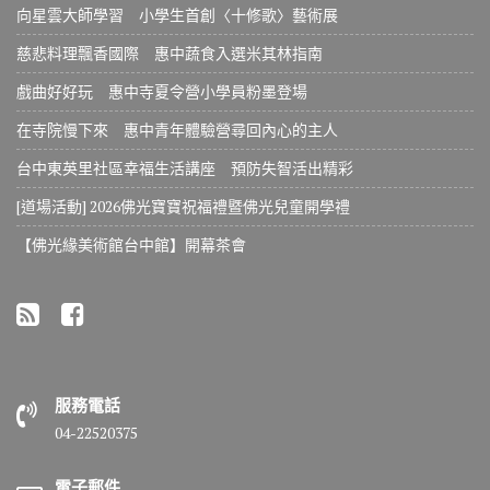
向星雲大師學習 小學生首創〈十修歌〉藝術展
慈悲料理飄香國際 惠中蔬食入選米其林指南
戲曲好好玩 惠中寺夏令營小學員粉墨登場
在寺院慢下來 惠中青年體驗營尋回內心的主人
台中東英里社區幸福生活講座 預防失智活出精彩
[道場活動] 2026佛光寶寶祝福禮暨佛光兒童開學禮
【佛光緣美術館台中館】開幕茶會
服務電話
04-22520375
電子郵件