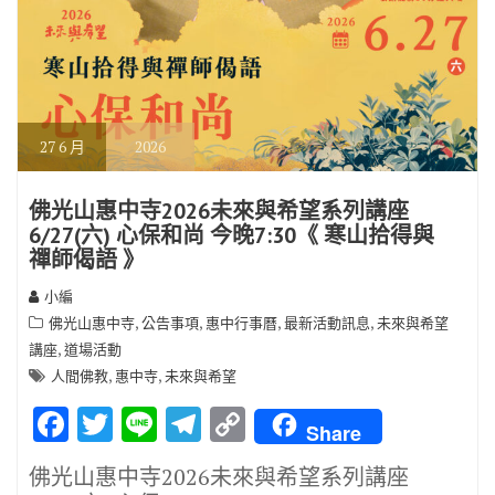
27
6 月
2026
佛光山惠中寺2026未來與希望系列講座
6/27(六) 心保和尚 今晚7:30《 寒山拾得與
禪師偈語 》
小編
,
,
,
,
佛光山惠中寺
公告事項
惠中行事曆
最新活動訊息
未來與希望
,
講座
道場活動
,
,
人間佛教
惠中寺
未來與希望
F
T
Li
T
C
Share
ac
w
n
el
o
佛光山惠中寺2026未來與希望系列講座
e
it
e
e
p