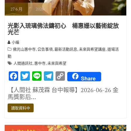
27
6 月
2026
光影入琉璃佛法鑄初心 楊惠姗以藝術綻放
光芒
小編
,
,
,
,
佛光山惠中寺
公告事項
最新活動訊息
未來與希望講座
道場活
動
,
,
人間通訊社
惠中寺
未來與希望
F
T
Li
T
C
Share
ac
w
n
el
o
【人間社 蘇茂霖 台中報導】2026-06-26 金
e
it
e
e
p
馬獎影后…
b
te
gr
y
讀取資料中
o
r
a
Li
o
m
n