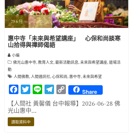
29
6 月
2026
惠中寺「未來與希望講座」 心保和尚談寒
山拾得與禪師偈語
小編
,
,
,
,
佛光山惠中寺
教育人文
最新活動訊息
未來與希望講座
道場活
動
,
,
,
,
人間佛教
人間通訊社
心保和尚
惠中寺
未來與希望
F
T
Li
T
C
Share
ac
w
n
el
o
【人間社 黃馨儀 台中報導】2026-06-28 佛
e
it
e
e
p
光山惠中…
b
te
gr
y
讀取資料中
o
r
a
Li