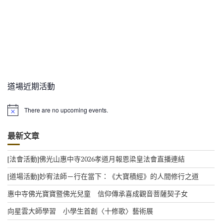
道場近期活動
There are no upcoming events.
N
o
t
最新文章
i
c
e
[法會活動]佛光山惠中寺2026孝道月報恩梁皇法會直播連結
[道場活動]妙宥法師－行在當下：《大寶積經》的人間修行之道
惠中寺佛光寶寶暨佛光兒童 信仰傳承喜成觀音菩薩契子女
向星雲大師學習 小學生首創〈十修歌〉藝術展