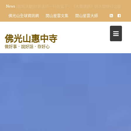
Skip
News
惠中寺佛光寶寶暨佛光兒童 信仰傳承喜成觀音菩薩契子女
to
佛光山全球資訊網
開山星雲文集
開山星雲大師
content
佛光山惠中寺
做好事．說好話．存好心