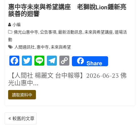
惠中寺未來與希望講座 老獅說Lion鍾新亮
談善的迴響
小編
,
,
,
,
佛光山惠中寺
公告事項
最新活動訊息
未來與希望講座
道場活
動
,
,
人間通訊社
惠中寺
未來與希望
F
T
Li
T
C
Share
ac
w
n
el
o
【人間社 楊麗文 台中報導】2026-06-23 佛
e
it
e
e
p
光山惠中…
b
te
gr
y
讀取資料中
o
r
a
Li
o
m
n
文
k
k
較舊的文章
章
導
覽