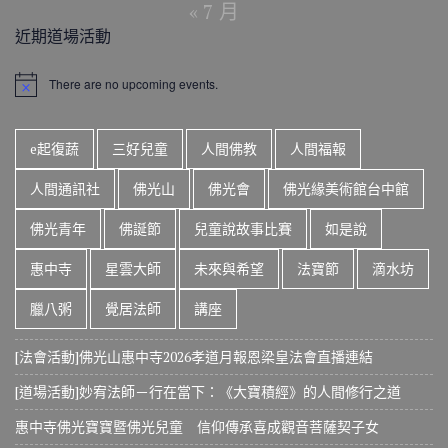
« 7 月
近期道場活動
There are no upcoming events.
N
o
t
i
e起復蔬
三好兒童
人間佛教
人間福報
c
e
人間通訊社
佛光山
佛光會
佛光緣美術館台中館
佛光青年
佛誕節
兒童說故事比賽
如是說
惠中寺
星雲大師
未來與希望
法寶節
滴水坊
臘八粥
覺居法師
講座
[法會活動]佛光山惠中寺2026孝道月報恩梁皇法會直播連結
[道場活動]妙宥法師－行在當下：《大寶積經》的人間修行之道
惠中寺佛光寶寶暨佛光兒童 信仰傳承喜成觀音菩薩契子女