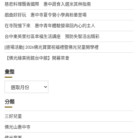
慈悲料理飄香國際 惠中蔬食入選米其林指南
戲曲好好玩 惠中寺夏令營小學員粉墨登場
在寺院慢下來 惠中青年體驗營尋回內心的主人
台中東英里社區幸福生活講座 預防失智活出精彩
[道場活動] 2026佛光寶寶祝福禮暨佛光兒童開學禮
【佛光緣美術館台中館】開幕茶會
彙整
彙
整
分類
三好兒童
佛光山惠中寺
佛光童軍