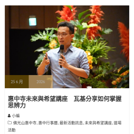
o
m
n
k
k
25
6 月
2026
惠中寺未來與希望講座 瓦基分享如何掌握
思辨力
小編
,
,
,
,
佛光山惠中寺
惠中行事曆
最新活動訊息
未來與希望講座
道場
活動