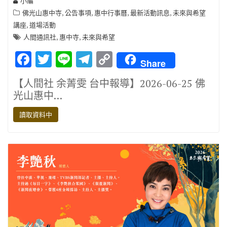
小編
,
,
,
,
佛光山惠中寺
公告事項
惠中行事曆
最新活動訊息
未來與希望
,
講座
道場活動
,
,
人間通訊社
惠中寺
未來與希望
F
T
Li
T
C
Share
ac
w
n
el
o
【人間社 余菁雯 台中報導】2026-06-25 佛
e
it
e
e
p
光山惠中…
b
te
gr
y
讀取資料中
o
r
a
Li
o
m
n
k
k