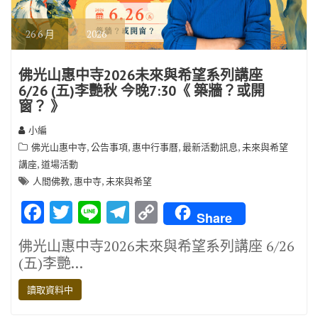
26
6 月
2026
佛光山惠中寺2026未來與希望系列講座
6/26 (五)李艷秋 今晚7:30《 築牆？或開
窗？ 》
小編
,
,
,
,
佛光山惠中寺
公告事項
惠中行事曆
最新活動訊息
未來與希望
,
講座
道場活動
,
,
人間佛教
惠中寺
未來與希望
F
T
Li
T
C
Share
ac
w
n
el
o
佛光山惠中寺2026未來與希望系列講座 6/26
e
it
e
e
p
(五)李艷…
b
te
gr
y
讀取資料中
o
r
a
Li