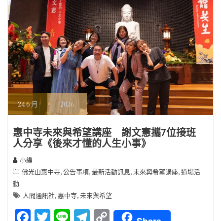
24
6 月
2026
惠中寺未來與希望講座 謝文憲攜7位接班
人分享《後來才懂的人生小事》
小編
,
,
,
,
佛光山惠中寺
公告事項
最新活動訊息
未來與希望講座
道場活
動
,
,
人間通訊社
惠中寺
未來與希望
F
T
Li
T
C
Share