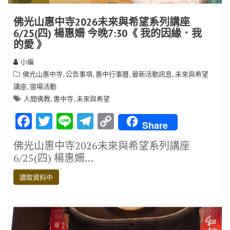
佛光山惠中寺2026未來與希望系列講座
6/25(四) 楊惠姍 今晚7:30《 我的因緣．我
的愛 》
小編
,
,
,
,
佛光山惠中寺
公告事項
惠中行事曆
最新活動訊息
未來與希望
,
講座
道場活動
,
,
人間佛教
惠中寺
未來與希望
F
T
Li
T
C
Share
ac
w
n
el
o
佛光山惠中寺2026未來與希望系列講座
e
it
e
e
p
6/25(四) 楊惠姍…
b
te
gr
y
讀取資料中
o
r
a
Li
o
m
n
k
k