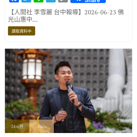
ac
w
n
el
o
【人間社 李雪麗 台中報導】2026-06-23 佛
e
it
e
e
p
光山惠中…
b
te
gr
y
讀取資料中
o
r
a
Li
o
m
n
k
k
24
6 月
2026