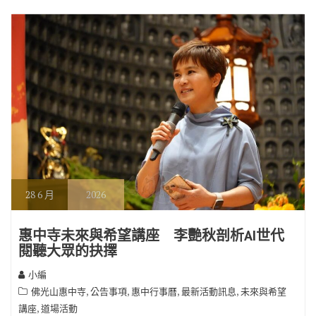
o
m
n
k
k
28
6 月
2026
惠中寺未來與希望講座 李艷秋剖析AI世代
閱聽大眾的抉擇
小編
,
,
,
,
佛光山惠中寺
公告事項
惠中行事曆
最新活動訊息
未來與希望
,
講座
道場活動