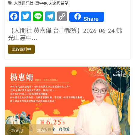
,
,
人間通訊社
惠中寺
未來與希望
F
T
Li
T
C
Share
ac
w
n
el
o
【人間社 黃嘉偉 台中報導】2026-06-24 佛
e
it
e
e
p
光山惠中…
b
te
gr
y
讀取資料中
o
r
a
Li
o
m
n
k
k
25
6 月
2026