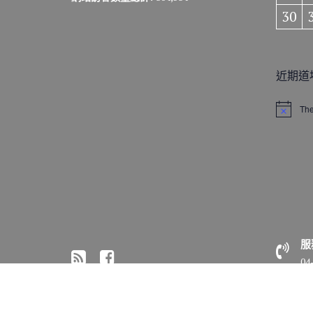
30
近期道
The
N
o
t
i
c
e
服
04