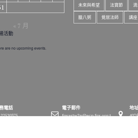
未來與希望
法寶節
滴
31
臘八粥
覺居法師
講座
« 7 月
場活動
re are no upcoming events.
務電話
電子郵件
地
-22520375
fgsastw2n@ecp.fgs.org.t
40
w
號