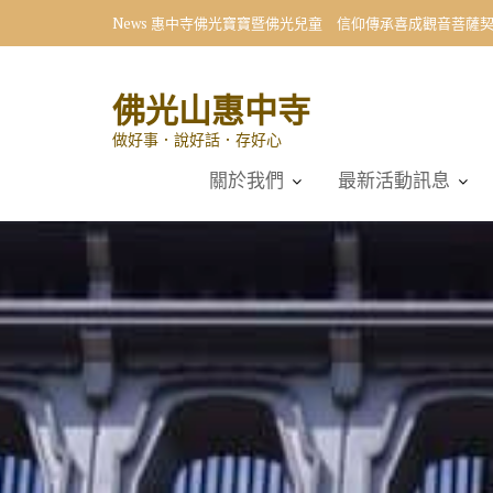
Skip
News
惠中寺佛光寶寶暨佛光兒童 信仰傳承喜成觀音菩薩
to
content
佛光山惠中寺
做好事．說好話．存好心
關於我們
最新活動訊息