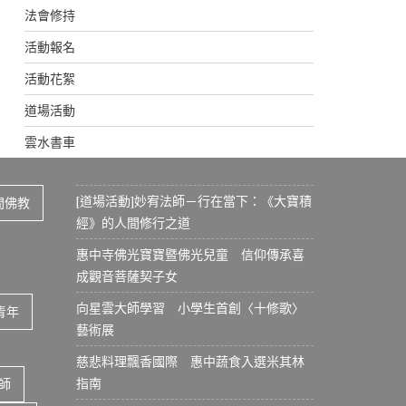
法會修持
活動報名
活動花絮
道場活動
雲水書車
[道場活動]妙宥法師－行在當下：《大寶積
間佛教
經》的人間修行之道
惠中寺佛光寶寶暨佛光兒童 信仰傳承喜
成觀音菩薩契子女
向星雲大師學習 小學生首創〈十修歌〉
青年
藝術展
慈悲料理飄香國際 惠中蔬食入選米其林
指南
師