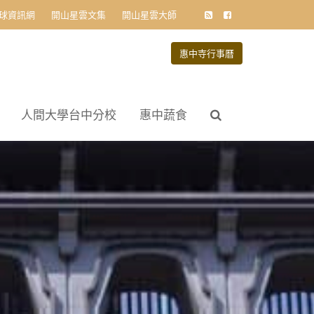
球資訊網
開山星雲文集
開山星雲大師
惠中寺行事曆
人間大學台中分校
惠中蔬食