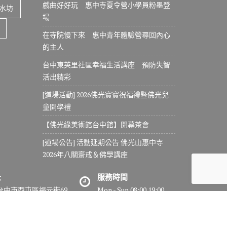
戲曲好好玩 惠中寺夏令營小學員粉墨登
水坊
場
在寺院慢下來 惠中青年體驗營尋回內心
的主人
台中東英里社區幸福生活講座 預防失智
活出精彩
[道場活動] 2026佛光寶寶祝福禮暨佛光兒
童開學禮
【佛光緣美術館台中館】開幕茶會
[道場公告] 活動延期公告 佛光山惠中寺
2026年八關齋戒＆佛學講座
址
服務時間
7台中市西屯區福元街69
Mon - Sun 08:00 19:00