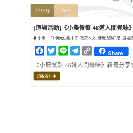
29
11 月
2022
[道場活動]《小農餐盤 48道人間覺味
,
,
,
小編
佛光山惠中寺
教育人文
最新活動訊息
道場
F
T
Li
T
C
Share
ac
w
n
el
o
《小農餐盤 48道人間覺味》新書分享
e
it
e
e
p
b
te
gr
y
讀取資料中
o
r
a
Li
o
m
n
k
k