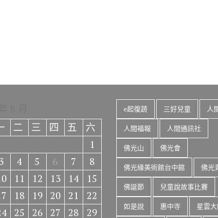
 年 8 月
e起復蔬
三好兒童
人
一
二
三
四
五
六
人間福報
人間通訊社
1
佛光山
佛光會
3
4
5
6
7
8
佛光緣美術館台中館
佛光
10
11
12
13
14
15
佛誕節
兒童說故事比賽
17
18
19
20
21
22
如是說
惠中寺
星雲大
24
25
26
27
28
29