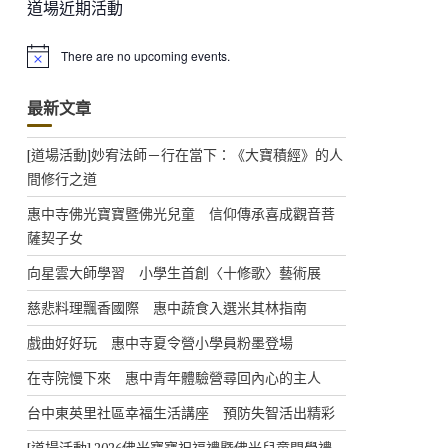
道場近期活動
There are no upcoming events.
N
o
t
最新文章
i
c
e
[道場活動]妙宥法師－行在當下：《大寶積經》的人
間修行之道
惠中寺佛光寶寶暨佛光兒童 信仰傳承喜成觀音菩
薩契子女
向星雲大師學習 小學生首創〈十修歌〉藝術展
慈悲料理飄香國際 惠中蔬食入選米其林指南
戲曲好好玩 惠中寺夏令營小學員粉墨登場
在寺院慢下來 惠中青年體驗營尋回內心的主人
台中東英里社區幸福生活講座 預防失智活出精彩
[道場活動] 2026佛光寶寶祝福禮暨佛光兒童開學禮