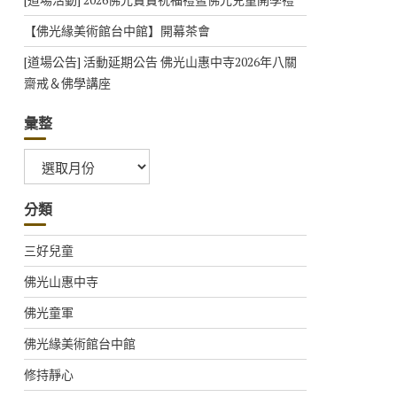
【佛光緣美術館台中館】開幕茶會
[道場公告] 活動延期公告 佛光山惠中寺2026年八關
齋戒＆佛學講座
彙整
彙
整
分類
三好兒童
佛光山惠中寺
佛光童軍
佛光緣美術館台中館
修持靜心