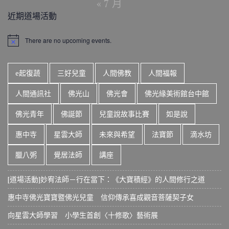
« 7 月
近期道場活動
There are no upcoming events.
N
o
t
i
e起復蔬
三好兒童
人間佛教
人間福報
c
e
人間通訊社
佛光山
佛光會
佛光緣美術館台中館
佛光青年
佛誕節
兒童說故事比賽
如是說
惠中寺
星雲大師
未來與希望
法寶節
滴水坊
臘八粥
覺居法師
講座
[道場活動]妙宥法師－行在當下：《大寶積經》的人間修行之道
惠中寺佛光寶寶暨佛光兒童 信仰傳承喜成觀音菩薩契子女
向星雲大師學習 小學生首創〈十修歌〉藝術展