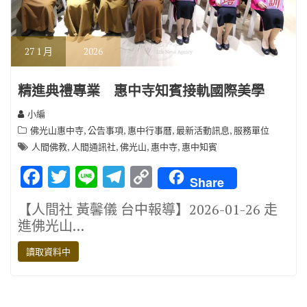
27
1 月
2026
精進典禮專業 惠中寺知賓接軌國際美學
小編
,
,
,
,
佛光山惠中寺
公告事項
惠中行事曆
最新活動訊息
服務單位
,
,
,
,
人間佛教
人間通訊社
佛光山
惠中寺
惠中知賓
F
T
Li
T
C
Share
ac
w
n
el
o
【人間社 黃馨儀 台中報導】2026-01-26 走
e
it
e
e
p
進佛光山…
b
te
gr
y
讀取資料中
o
r
a
Li
o
m
n