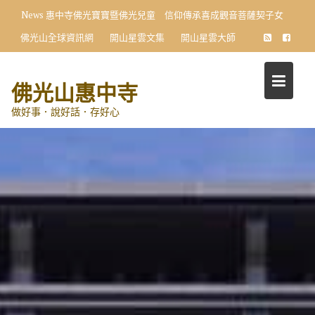
Skip
News
惠中寺佛光寶寶暨佛光兒童 信仰傳承喜成觀音菩薩契子女
to
佛光山全球資訊網
開山星雲文集
開山星雲大師
content
佛光山惠中寺
做好事．說好話．存好心