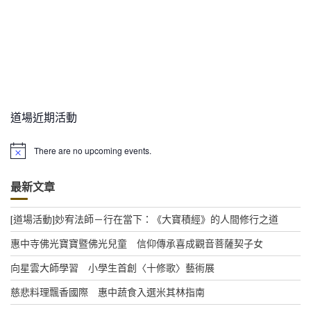
道場近期活動
There are no upcoming events.
N
o
t
最新文章
i
c
e
[道場活動]妙宥法師－行在當下：《大寶積經》的人間修行之道
惠中寺佛光寶寶暨佛光兒童 信仰傳承喜成觀音菩薩契子女
向星雲大師學習 小學生首創〈十修歌〉藝術展
慈悲料理飄香國際 惠中蔬食入選米其林指南