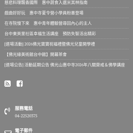
慈悲料理飄香國際 惠中蔬食入選米其林指南
戲曲好好玩 惠中寺夏令營小學員粉墨登場
在寺院慢下來 惠中青年體驗營尋回內心的主人
台中東英里社區幸福生活講座 預防失智活出精彩
[道場活動] 2026佛光寶寶祝福禮暨佛光兒童開學禮
【佛光緣美術館台中館】開幕茶會
[道場公告] 活動延期公告 佛光山惠中寺2026年八關齋戒＆佛學講座
服務電話
04-22520375
電子郵件