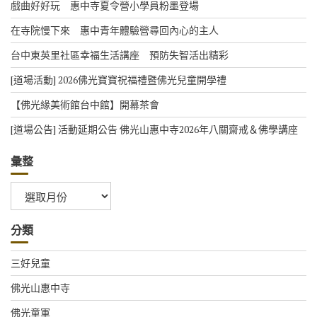
戲曲好好玩 惠中寺夏令營小學員粉墨登場
在寺院慢下來 惠中青年體驗營尋回內心的主人
台中東英里社區幸福生活講座 預防失智活出精彩
[道場活動] 2026佛光寶寶祝福禮暨佛光兒童開學禮
【佛光緣美術館台中館】開幕茶會
[道場公告] 活動延期公告 佛光山惠中寺2026年八關齋戒＆佛學講座
彙整
彙
整
分類
三好兒童
佛光山惠中寺
佛光童軍