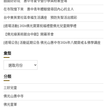
戲曲好好玩 惠中寺夏令營小學員粉墨登場
在寺院慢下來 惠中青年體驗營尋回內心的主人
台中東英里社區幸福生活講座 預防失智活出精彩
[道場活動] 2026佛光寶寶祝福禮暨佛光兒童開學禮
【佛光緣美術館台中館】開幕茶會
[道場公告] 活動延期公告 佛光山惠中寺2026年八關齋戒＆佛學講座
彙整
彙
整
分類
三好兒童
佛光山惠中寺
佛光童軍