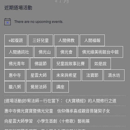
« 7 月
近期道場活動
There are no upcoming events.
N
o
t
i
e起復蔬
三好兒童
人間佛教
人間福報
c
e
人間通訊社
佛光山
佛光會
佛光緣美術館台中館
佛光青年
佛誕節
兒童說故事比賽
如是說
惠中寺
星雲大師
未來與希望
法寶節
滴水坊
臘八粥
覺居法師
講座
[道場活動]妙宥法師－行在當下：《大寶積經》的人間修行之道
惠中寺佛光寶寶暨佛光兒童 信仰傳承喜成觀音菩薩契子女
向星雲大師學習 小學生首創〈十修歌〉藝術展