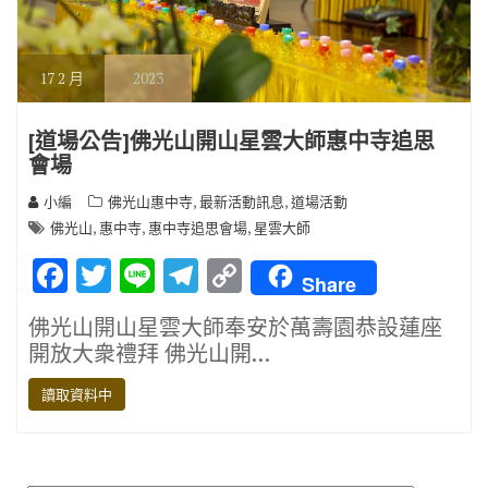
17
2 月
2023
[道場公告]佛光山開山星雲大師惠中寺追思
會場
,
,
小編
佛光山惠中寺
最新活動訊息
道場活動
,
,
,
佛光山
惠中寺
惠中寺追思會場
星雲大師
F
T
Li
T
C
Share
ac
w
n
el
o
佛光山開山星雲大師奉安於萬壽園恭設蓮座
e
it
e
e
p
開放大衆禮拜 佛光山開…
b
te
gr
y
讀取資料中
o
r
a
Li
o
m
n
k
k