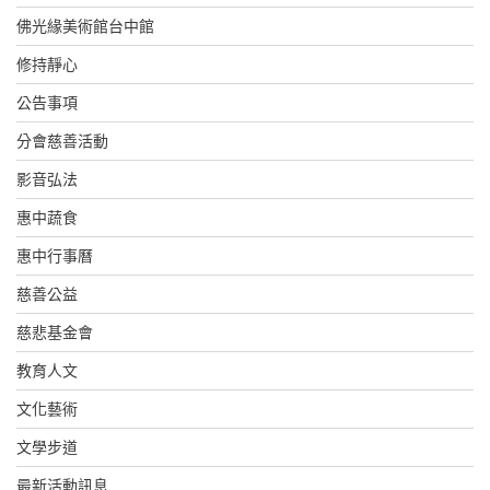
佛光緣美術館台中館
修持靜心
公告事項
分會慈善活動
影音弘法
惠中蔬食
惠中行事曆
慈善公益
慈悲基金會
教育人文
文化藝術
文學步道
最新活動訊息