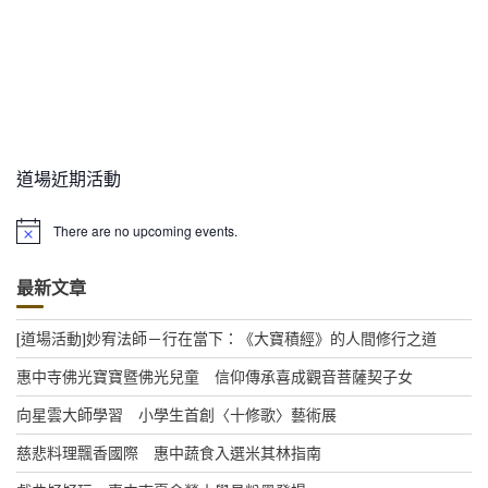
道場近期活動
There are no upcoming events.
N
o
t
最新文章
i
c
e
[道場活動]妙宥法師－行在當下：《大寶積經》的人間修行之道
惠中寺佛光寶寶暨佛光兒童 信仰傳承喜成觀音菩薩契子女
向星雲大師學習 小學生首創〈十修歌〉藝術展
慈悲料理飄香國際 惠中蔬食入選米其林指南