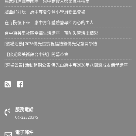
慈悲料理飄香國際 惠中蔬食入選米其林指南
戲曲好好玩 惠中寺夏令營小學員粉墨登場
在寺院慢下來 惠中青年體驗營尋回內心的主人
台中東英里社區幸福生活講座 預防失智活出精彩
[道場活動] 2026佛光寶寶祝福禮暨佛光兒童開學禮
【佛光緣美術館台中館】開幕茶會
[道場公告] 活動延期公告 佛光山惠中寺2026年八關齋戒＆佛學講座
服務電話
04-22520375
電子郵件