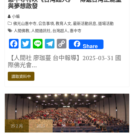
與夢想啟發
小編
,
,
,
,
佛光山惠中寺
公告事項
教育人文
最新活動訊息
道場活動
,
,
,
人間佛教
人間通訊社
台灣超人
惠中寺
F
T
Li
T
C
Share
ac
w
n
el
o
【人間社 廖珈蔓 台中報導】2025-03-31 國
e
it
e
e
p
際佛光會…
b
te
gr
y
讀取資料中
o
r
a
Li
o
m
n
k
k
25
2 月
2025