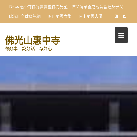
Skip
News
惠中寺佛光寶寶暨佛光兒童 信仰傳承喜成觀音菩薩契子女
to
佛光山全球資訊網
開山星雲文集
開山星雲大師
content
佛光山惠中寺
做好事．說好話．存好心