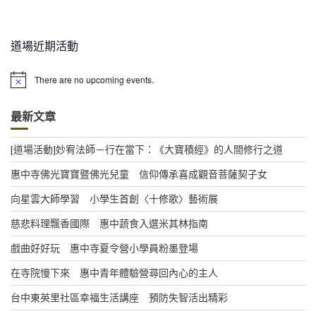
道場近期活動
There are no upcoming events.
N
o
t
最新文章
i
c
e
[道場活動]妙宥法師－行在當下：《大寶積經》的人間修行之道
惠中寺佛光寶寶暨佛光兒童 信仰傳承喜成觀音菩薩契子女
向星雲大師學習 小學生首創〈十修歌〉藝術展
慈悲料理飄香國際 惠中蔬食入選米其林指南
戲曲好好玩 惠中寺夏令營小學員粉墨登場
在寺院慢下來 惠中青年體驗營尋回內心的主人
台中東英里社區幸福生活講座 預防失智活出精彩