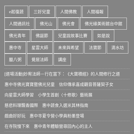
t
i
e起復蔬
三好兒童
人間佛教
人間福報
c
e
人間通訊社
佛光山
佛光會
佛光緣美術館台中館
佛光青年
佛誕節
兒童說故事比賽
如是說
惠中寺
星雲大師
未來與希望
法寶節
滴水坊
臘八粥
覺居法師
講座
[道場活動]妙宥法師－行在當下：《大寶積經》的人間修行之道
惠中寺佛光寶寶暨佛光兒童 信仰傳承喜成觀音菩薩契子女
向星雲大師學習 小學生首創〈十修歌〉藝術展
慈悲料理飄香國際 惠中蔬食入選米其林指南
戲曲好好玩 惠中寺夏令營小學員粉墨登場
在寺院慢下來 惠中青年體驗營尋回內心的主人