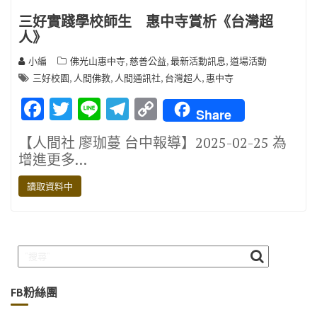
三好實踐學校師生 惠中寺賞析《台灣超
人》
,
,
,
小編
佛光山惠中寺
慈善公益
最新活動訊息
道場活動
,
,
,
,
三好校園
人間佛教
人間通訊社
台灣超人
惠中寺
F
T
Li
T
C
Share
ac
w
n
el
o
【人間社 廖珈蔓 台中報導】2025-02-25 為
e
it
e
e
p
增進更多…
b
te
gr
y
讀取資料中
o
r
a
Li
o
m
n
k
k
FB粉絲團