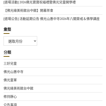
[道場活動] 2026佛光寶寶祝福禮暨佛光兒童開學禮
【佛光緣美術館台中館】開幕茶會
[道場公告] 活動延期公告 佛光山惠中寺2026年八關齋戒＆佛學講座
彙整
彙
整
分類
三好兒童
佛光山惠中寺
佛光童軍
佛光緣美術館台中館
修持靜心
公告事項