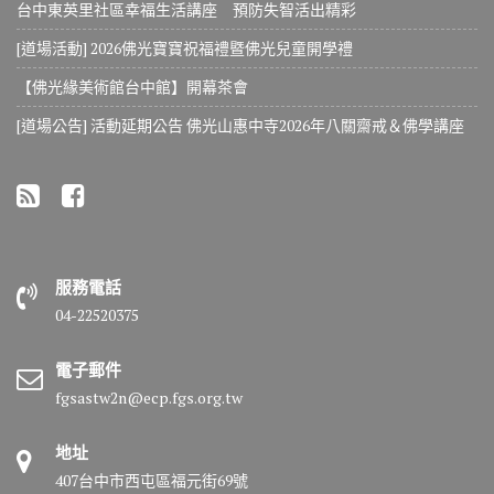
台中東英里社區幸福生活講座 預防失智活出精彩
[道場活動] 2026佛光寶寶祝福禮暨佛光兒童開學禮
【佛光緣美術館台中館】開幕茶會
[道場公告] 活動延期公告 佛光山惠中寺2026年八關齋戒＆佛學講座
服務電話
04-22520375
電子郵件
fgsastw2n@ecp.fgs.org.tw
地址
407台中市西屯區福元街69號