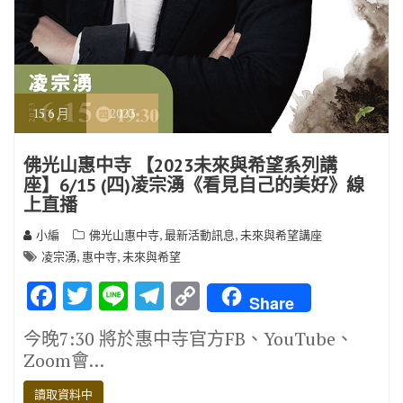
15
6 月
2023
佛光山惠中寺 【2023未來與希望系列講
座】6/15 (四)凌宗湧《看見自己的美好》線
上直播
,
,
小編
佛光山惠中寺
最新活動訊息
未來與希望講座
,
,
凌宗湧
惠中寺
未來與希望
F
T
Li
T
C
Share
ac
w
n
el
o
今晚7:30 將於惠中寺官方FB、YouTube、
e
it
e
e
p
Zoom會…
b
te
gr
y
讀取資料中