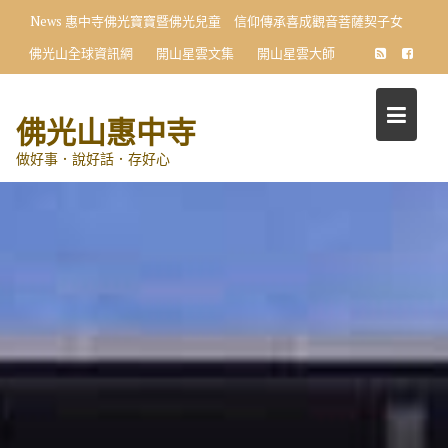
Skip
News
惠中寺佛光寶寶暨佛光兒童 信仰傳承喜成觀音菩薩契子女
to
佛光山全球資訊網
開山星雲文集
開山星雲大師
content
佛光山惠中寺
做好事．說好話．存好心