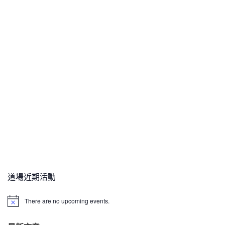
道場近期活動
There are no upcoming events.
N
o
t