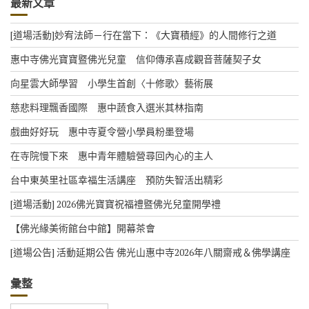
最新文章
i
c
e
[道場活動]妙宥法師－行在當下：《大寶積經》的人間修行之道
惠中寺佛光寶寶暨佛光兒童 信仰傳承喜成觀音菩薩契子女
向星雲大師學習 小學生首創〈十修歌〉藝術展
慈悲料理飄香國際 惠中蔬食入選米其林指南
戲曲好好玩 惠中寺夏令營小學員粉墨登場
在寺院慢下來 惠中青年體驗營尋回內心的主人
台中東英里社區幸福生活講座 預防失智活出精彩
[道場活動] 2026佛光寶寶祝福禮暨佛光兒童開學禮
【佛光緣美術館台中館】開幕茶會
[道場公告] 活動延期公告 佛光山惠中寺2026年八關齋戒＆佛學講座
彙整