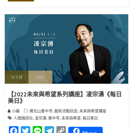
o
r
a
Li
o
m
n
k
k
31
5 月
2022
【2022未來與希望系列講座】凌宗湧《每日
美日》
,
,
小編
佛光山惠中寺
最新活動訊息
未來與希望講座
,
,
,
,
人間通訊社
凌宗湧
惠中寺
未來與希望
每日美日
F
T
Li
T
C