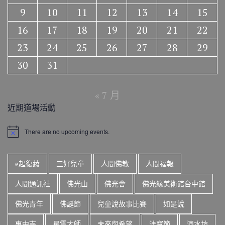
9
10
11
12
13
14
15
16
17
18
19
20
21
22
23
24
25
26
27
28
29
30
31
« 7 月
近期道場活動
There are no upcoming events.
N
o
t
i
e起復蔬
三好兒童
人間佛教
人間福報
c
e
人間通訊社
佛光山
佛光會
佛光緣美術館台中館
佛光青年
佛誕節
兒童說故事比賽
如是說
惠中寺
星雲大師
未來與希望
法寶節
滴水坊