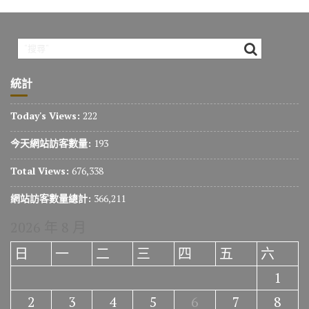
統計
Today's Views:
222
今天網站訪客數量:
193
Total Views:
676,338
網站訪客數量總計:
366,211
2026 年 8 月
日
一
二
三
四
五
六
1
2
3
4
5
6
7
8