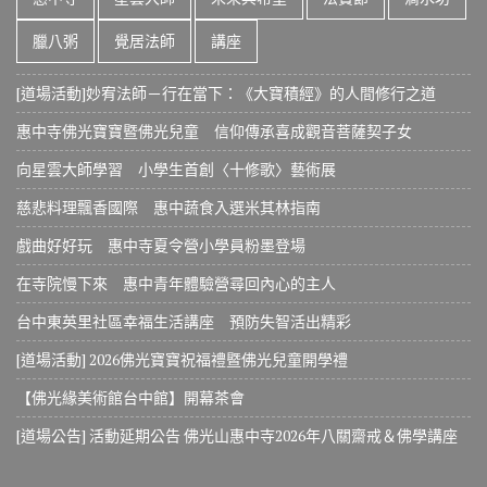
臘八粥
覺居法師
講座
[道場活動]妙宥法師－行在當下：《大寶積經》的人間修行之道
惠中寺佛光寶寶暨佛光兒童 信仰傳承喜成觀音菩薩契子女
向星雲大師學習 小學生首創〈十修歌〉藝術展
慈悲料理飄香國際 惠中蔬食入選米其林指南
戲曲好好玩 惠中寺夏令營小學員粉墨登場
在寺院慢下來 惠中青年體驗營尋回內心的主人
台中東英里社區幸福生活講座 預防失智活出精彩
[道場活動] 2026佛光寶寶祝福禮暨佛光兒童開學禮
【佛光緣美術館台中館】開幕茶會
[道場公告] 活動延期公告 佛光山惠中寺2026年八關齋戒＆佛學講座