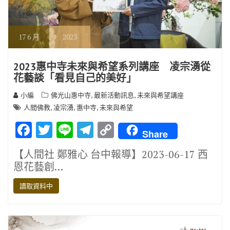
17
6 月
2023
2023惠中寺未來與希望系列講座 凌宗湧從
花藝談「看見自己的美好」
,
,
小編
佛光山惠中寺
最新活動訊息
未來與希望講座
,
,
,
人間佛教
凌宗湧
惠中寺
未來與希望
F
T
Li
T
C
Share
ac
w
n
el
o
【人間社 鄭雅心 台中報導】2023-06-17 西
e
it
e
e
p
恩花藝創…
b
te
gr
y
讀取資料中
o
r
a
Li
o
m
n
k
k