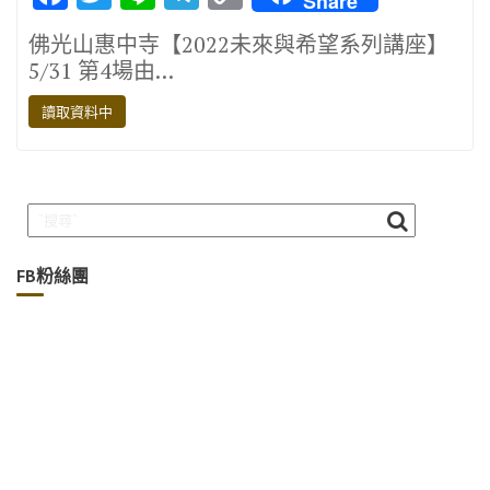
Share
ac
w
n
el
o
佛光山惠中寺【2022未來與希望系列講座】
e
it
e
e
p
5/31 第4場由…
b
te
gr
y
讀取資料中
o
r
a
Li
o
m
n
k
k
FB粉絲團