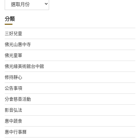
彙
整
分類
三好兒童
佛光山惠中寺
佛光童軍
佛光緣美術館台中館
修持靜心
公告事項
分會慈善活動
影音弘法
惠中蔬食
惠中行事曆