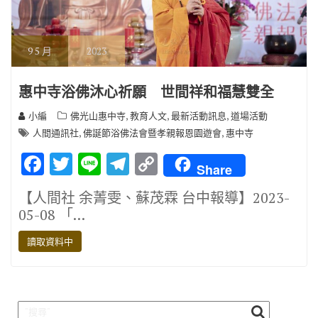
9
5 月
2023
惠中寺浴佛沐心祈願 世間祥和福慧雙全
,
,
,
小編
佛光山惠中寺
教育人文
最新活動訊息
道場活動
,
,
人間通訊社
佛誕節浴佛法會暨孝親報恩園遊會
惠中寺
F
T
Li
T
C
Share
ac
w
n
el
o
【人間社 余菁雯、蘇茂霖 台中報導】2023-
e
it
e
e
p
05-08 「…
b
te
gr
y
讀取資料中
o
r
a
Li
o
m
n
k
k