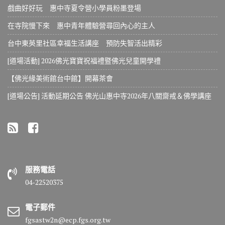
戲曲好好玩 惠中寺夏令營小學員粉墨登場
在寺院慢下來 惠中青年體驗營尋回內心的主人
台中東英里社區幸福生活講座 預防失智活出精彩
[道場活動] 2026佛光寶寶祝福禮暨佛光兒童開學禮
【佛光緣美術館台中館】開幕茶會
[道場公告] 活動延期公告 佛光山惠中寺2026年八關齋戒＆佛學講座
服務電話
04-22520375
電子郵件
fgsastw2n@ecp.fgs.org.tw