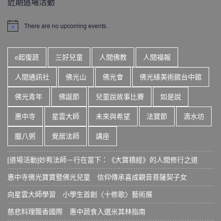
近期道場活動
There are no upcoming events.
N
o
t
i
e起復蔬
三好兒童
人間佛教
人間福報
c
e
人間通訊社
佛光山
佛光會
佛光緣美術館台中館
佛光青年
佛誕節
兒童說故事比賽
如是說
惠中寺
星雲大師
未來與希望
法寶節
滴水坊
臘八粥
覺居法師
講座
[道場活動]妙宥法師－行在當下：《大寶積經》的人間修行之道
惠中寺佛光寶寶暨佛光兒童 信仰傳承喜成觀音菩薩契子女
向星雲大師學習 小學生首創〈十修歌〉藝術展
慈悲料理飄香國際 惠中蔬食入選米其林指南