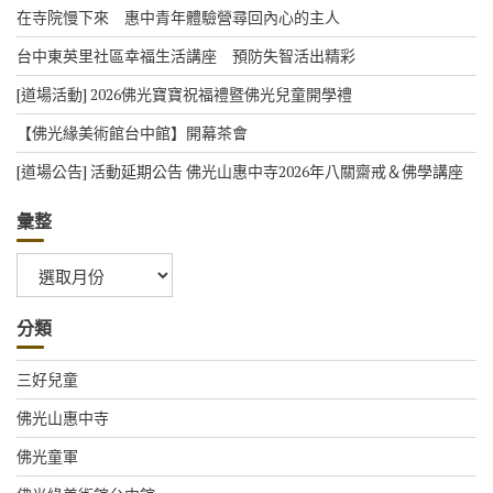
在寺院慢下來 惠中青年體驗營尋回內心的主人
台中東英里社區幸福生活講座 預防失智活出精彩
[道場活動] 2026佛光寶寶祝福禮暨佛光兒童開學禮
【佛光緣美術館台中館】開幕茶會
[道場公告] 活動延期公告 佛光山惠中寺2026年八關齋戒＆佛學講座
彙整
彙
整
分類
三好兒童
佛光山惠中寺
佛光童軍