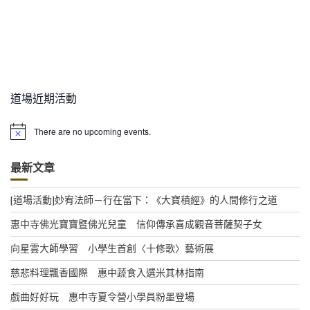
道場近期活動
There are no upcoming events.
N
o
t
最新文章
i
c
e
[道場活動]妙宥法師－行在當下：《大寶積經》的人間修行之道
惠中寺佛光寶寶暨佛光兒童 信仰傳承喜成觀音菩薩契子女
向星雲大師學習 小學生首創〈十修歌〉藝術展
慈悲料理飄香國際 惠中蔬食入選米其林指南
戲曲好好玩 惠中寺夏令營小學員粉墨登場