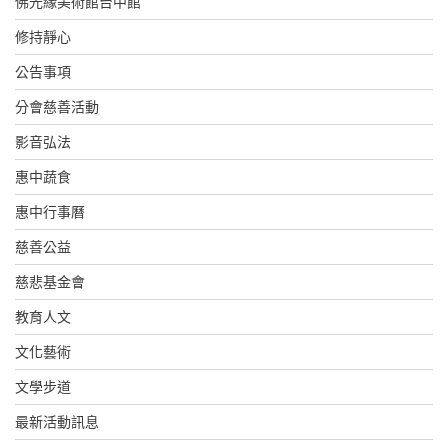
佛光緣美術館台中館
修持靜心
公告事項
分會慈善活動
影音弘法
惠中蔬食
惠中行事曆
慈善公益
慈悲基金會
教育人文
文化藝術
文學步道
最新活動訊息