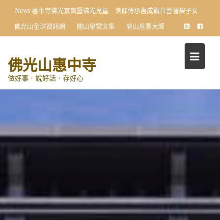
Skip
News
惠中寺佛光寶寶暨佛光兒童 信仰傳承喜成觀音菩薩契子女
to
佛光山全球資訊網
開山星雲文集
開山星雲大師
content
佛光山惠中寺
做好事．說好話．存好心