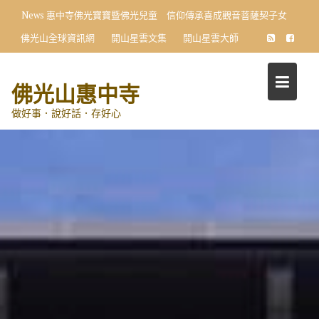
Skip
News
惠中寺佛光寶寶暨佛光兒童 信仰傳承喜成觀音菩薩契子女
to
佛光山全球資訊網
開山星雲文集
開山星雲大師
content
佛光山惠中寺
做好事．說好話．存好心