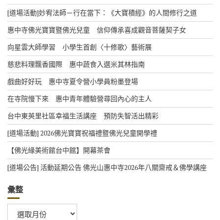
e
[道場活動]妙宥法師－行在當下：《大寶積經》的人間修行之道
惠中寺佛光寶寶暨佛光兒童 信仰傳承喜成觀音菩薩契子女
向星雲大師學習 小學生首創〈十修歌〉藝術展
慈悲料理飄香國際 惠中蔬食入選米其林指南
戲曲好好玩 惠中寺夏令營小學員粉墨登場
在寺院慢下來 惠中青年體驗營尋回內心的主人
台中東英里社區幸福生活講座 預防失智活出精彩
[道場活動] 2026佛光寶寶祝福禮暨佛光兒童開學禮
【佛光緣美術館台中館】開幕茶會
[道場公告] 活動延期公告 佛光山惠中寺2026年八關齋戒＆佛學講座
彙整
彙