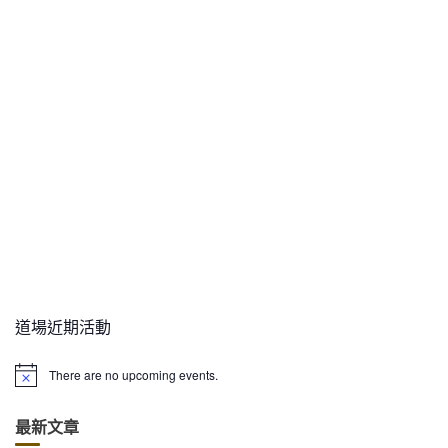
道場近期活動
There are no upcoming events.
N
o
t
最新文章
i
c