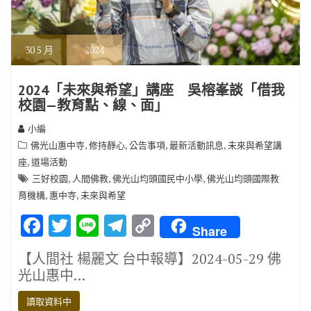
30
5 月
2024
2024「未來與希望」講座 吳榕峯談「借我
校園—教育點、線、面」
小編
,
,
,
,
佛光山惠中寺
修持靜心
公告事項
最新活動訊息
未來與希望講
,
座
道場活動
,
,
,
三好校園
人間佛教
佛光山均頭國民中小學
佛光山均頭國際教
,
,
育機構
惠中寺
未來與希望
F
T
Li
T
C
Share
ac
w
n
el
o
【人間社 楊麗文 台中報導】2024-05-29 佛
e
it
e
e
p
光山惠中…
b
te
gr
y
讀取資料中