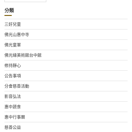
整
分類
三好兒童
佛光山惠中寺
佛光童軍
佛光緣美術館台中館
修持靜心
公告事項
分會慈善活動
影音弘法
惠中蔬食
惠中行事曆
慈善公益