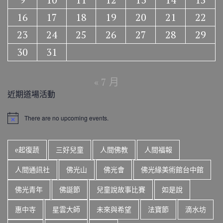
16
17
18
19
20
21
22
23
24
25
26
27
28
29
30
31
« 7 月
近期道場活動
There are no upcoming events.
N
o
t
i
e起復蔬
三好兒童
人間佛教
人間福報
c
e
人間通訊社
佛光山
佛光會
佛光緣美術館台中館
佛光青年
佛誕節
兒童說故事比賽
如是說
惠中寺
星雲大師
未來與希望
法寶節
滴水坊