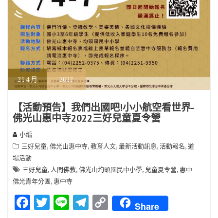
21
4 月
2022
【活動預告】我們出國吧!小小航空看世界-
佛光山惠中寺2022三好兒童夏令營
小編
,
,
,
,
,
三好兒童
佛光山惠中寺
教育人文
最新活動訊息
活動報名
道
場活動
,
,
,
,
三好兒童
人間佛教
佛光山均頭國民中小學
兒童夏令營
惠中
,
佛光青年分團
惠中寺
F
T
Li
T
C
Share
ac
w
n
el
o