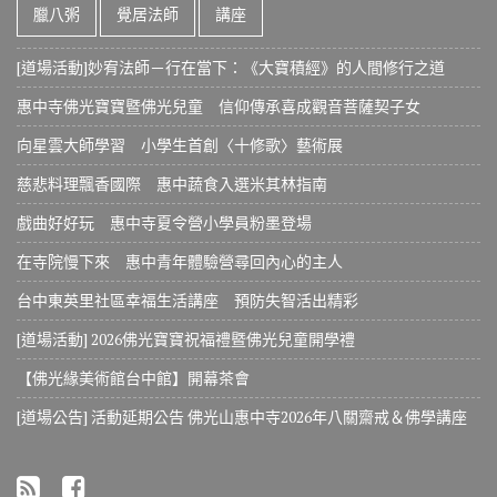
臘八粥
覺居法師
講座
[道場活動]妙宥法師－行在當下：《大寶積經》的人間修行之道
惠中寺佛光寶寶暨佛光兒童 信仰傳承喜成觀音菩薩契子女
向星雲大師學習 小學生首創〈十修歌〉藝術展
慈悲料理飄香國際 惠中蔬食入選米其林指南
戲曲好好玩 惠中寺夏令營小學員粉墨登場
在寺院慢下來 惠中青年體驗營尋回內心的主人
台中東英里社區幸福生活講座 預防失智活出精彩
[道場活動] 2026佛光寶寶祝福禮暨佛光兒童開學禮
【佛光緣美術館台中館】開幕茶會
[道場公告] 活動延期公告 佛光山惠中寺2026年八關齋戒＆佛學講座