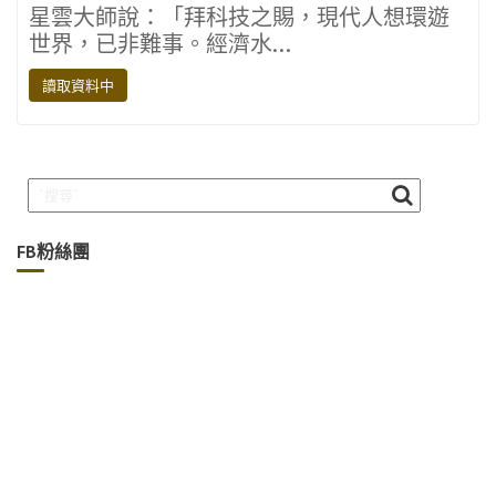
星雲大師說：「拜科技之賜，現代人想環遊
e
it
e
e
p
世界，已非難事。經濟水…
b
te
gr
y
讀取資料中
o
r
a
Li
o
m
n
k
k
FB粉絲團