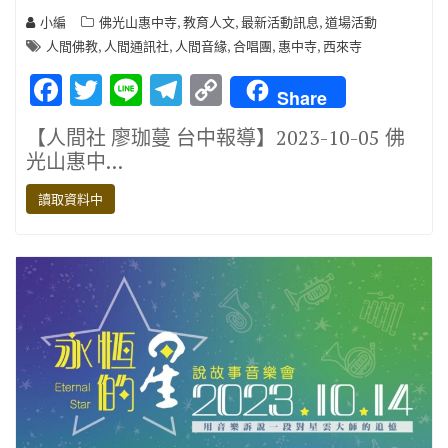
,
,
,
小編
佛光山惠中寺
教育人文
最新活動訊息
道場活動
,
,
,
,
,
人間佛教
人間通訊社
人間音緣
合唱團
惠中寺
西來寺
F
T
Li
T
C
Share
ac
w
n
el
o
【人間社 廖珈蔓 台中報導】2023-10-05 佛
e
it
e
e
p
光山惠中…
b
te
gr
y
讀取資料中
o
r
a
Li
o
m
n
k
k