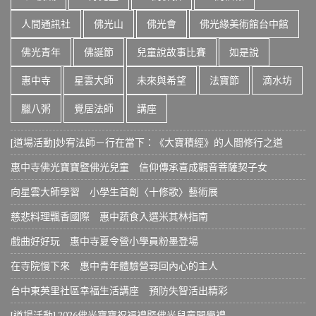
e
人間通訊社
佛光山
佛光會
佛光緣美術館台中館
佛光青年
佛誕節
兒童說故事比賽
如是說
惠中寺
星雲大師
未來與希望
法寶節
滴水坊
臘八粥
覺居法師
講座
[道場活動]妙宥法師－行在當下：《大寶積經》的人間修行之道
惠中寺佛光寶寶暨佛光兒童 信仰傳承喜成觀音菩薩契子女
向星雲大師學習 小學生首創〈十修歌〉藝術展
慈悲料理飄香國際 惠中蔬食入選米其林指南
戲曲好好玩 惠中寺夏令營小學員粉墨登場
在寺院慢下來 惠中青年體驗營尋回內心的主人
台中東英里社區幸福生活講座 預防失智活出精彩
[道場活動] 2026佛光寶寶祝福禮暨佛光兒童開學禮