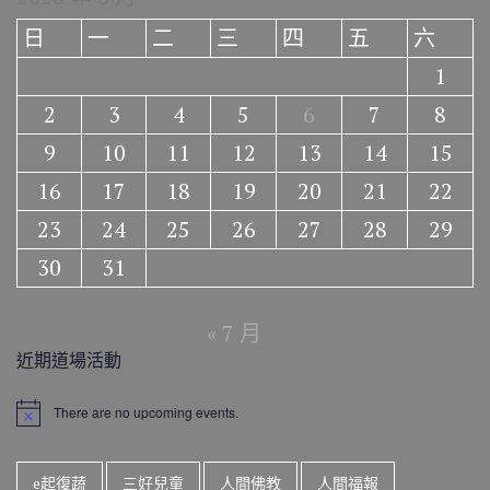
日
一
二
三
四
五
六
1
2
3
4
5
6
7
8
9
10
11
12
13
14
15
16
17
18
19
20
21
22
23
24
25
26
27
28
29
30
31
« 7 月
近期道場活動
There are no upcoming events.
N
o
t
i
e起復蔬
三好兒童
人間佛教
人間福報
c