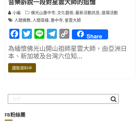
音樂訴說一段對星雲大師的追憶
,
,
,
小編
佛光山惠中寺
文化藝術
最新活動訊息
道場活動
,
,
,
人間佛教
人間音緣
惠中寺
星雲大師
F
T
Li
T
C
Share
ac
w
n
el
o
為緬懷佛光山開山祖師星雲大師，由亞洲日
e
it
e
e
p
本、新加坡及台灣六位知…
b
te
gr
y
讀取資料中
o
r
a
Li
o
m
n
k
k
FB粉絲團