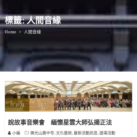
標籤:
人間音緣
Home
人間音緣
15
10 月
2023
說故事音樂會 緬懷星雲大師弘揚正法
,
,
,
小編
佛光山惠中寺
文化藝術
最新活動訊息
道場活動