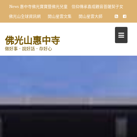
Skip
News
惠中寺佛光寶寶暨佛光兒童 信仰傳承喜成觀音菩薩契子女
to
佛光山全球資訊網
開山星雲文集
開山星雲大師
content
佛光山惠中寺
做好事．說好話．存好心