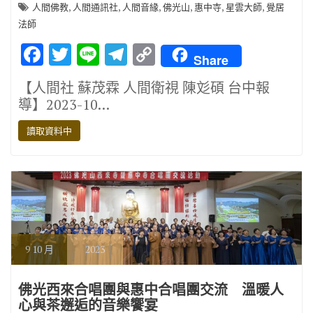
,
,
,
,
,
,
人間佛教
人間通訊社
人間音緣
佛光山
惠中寺
星雲大師
覺居
法師
F
T
Li
T
C
Share
ac
w
n
el
o
【人間社 蘇茂霖 人間衛視 陳彣碩 台中報
e
it
e
e
p
導】2023-10…
b
te
gr
y
讀取資料中
o
r
a
Li
o
m
n
k
k
9
10 月
2023
佛光西來合唱團與惠中合唱團交流 溫暖人
心與茶邂逅的音樂饗宴