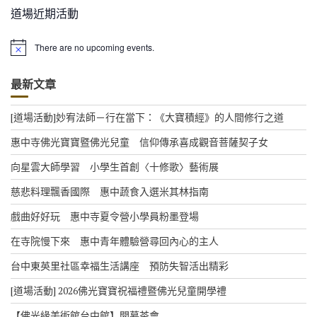
道場近期活動
There are no upcoming events.
N
o
t
最新文章
i
c
e
[道場活動]妙宥法師－行在當下：《大寶積經》的人間修行之道
惠中寺佛光寶寶暨佛光兒童 信仰傳承喜成觀音菩薩契子女
向星雲大師學習 小學生首創〈十修歌〉藝術展
慈悲料理飄香國際 惠中蔬食入選米其林指南
戲曲好好玩 惠中寺夏令營小學員粉墨登場
在寺院慢下來 惠中青年體驗營尋回內心的主人
台中東英里社區幸福生活講座 預防失智活出精彩
[道場活動] 2026佛光寶寶祝福禮暨佛光兒童開學禮
【佛光緣美術館台中館】開幕茶會