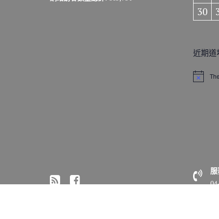
30
近期道
The
N
o
t
i
c
e
服
04