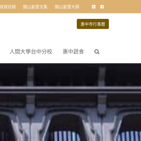
球資訊網
開山星雲文集
開山星雲大師
惠中寺行事曆
人間大學台中分校
惠中蔬食