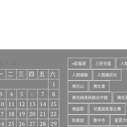
 年 8 月
e起復蔬
三好兒童
人
一
二
三
四
五
六
人間福報
人間通訊社
1
佛光山
佛光會
3
4
5
6
7
8
佛光緣美術館台中館
佛光
10
11
12
13
14
15
佛誕節
兒童說故事比賽
17
18
19
20
21
22
如是說
惠中寺
星雲大
24
25
26
27
28
29