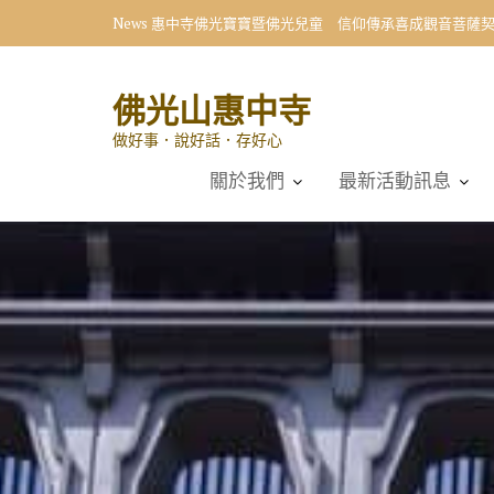
Skip
News
惠中寺佛光寶寶暨佛光兒童 信仰傳承喜成觀音菩薩
to
content
佛光山惠中寺
做好事．說好話．存好心
關於我們
最新活動訊息