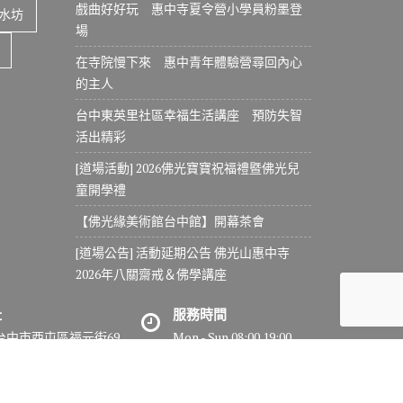
戲曲好好玩 惠中寺夏令營小學員粉墨登
水坊
場
在寺院慢下來 惠中青年體驗營尋回內心
的主人
台中東英里社區幸福生活講座 預防失智
活出精彩
[道場活動] 2026佛光寶寶祝福禮暨佛光兒
童開學禮
【佛光緣美術館台中館】開幕茶會
[道場公告] 活動延期公告 佛光山惠中寺
2026年八關齋戒＆佛學講座
址
服務時間
7台中市西屯區福元街69
Mon - Sun 08:00 19:00