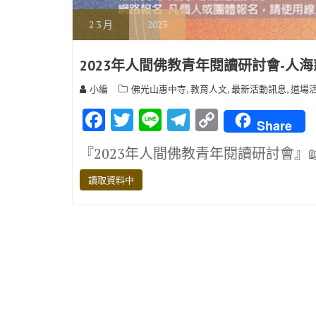
2
3 月
2023
2023年人間佛教青年閱讀研討會-人
,
,
,
小編
佛光山惠中寺
教育人文
最新活動訊息
道場
F
T
Li
T
C
Share
ac
w
n
el
o
『2023年人間佛教青年閱讀研討會』
e
it
e
e
p
b
te
gr
y
讀取資料中
o
r
a
Li
o
m
n
k
k