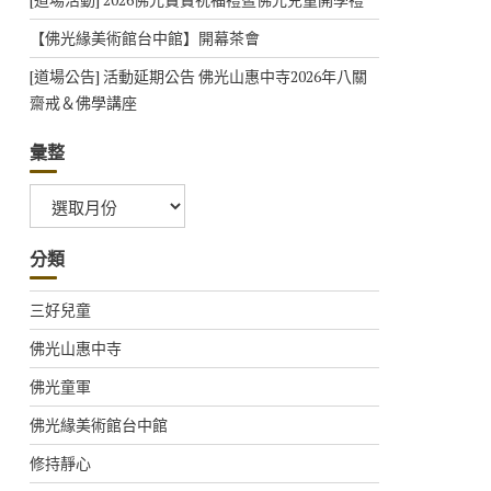
【佛光緣美術館台中館】開幕茶會
[道場公告] 活動延期公告 佛光山惠中寺2026年八關
齋戒＆佛學講座
彙整
彙
整
分類
三好兒童
佛光山惠中寺
佛光童軍
佛光緣美術館台中館
修持靜心