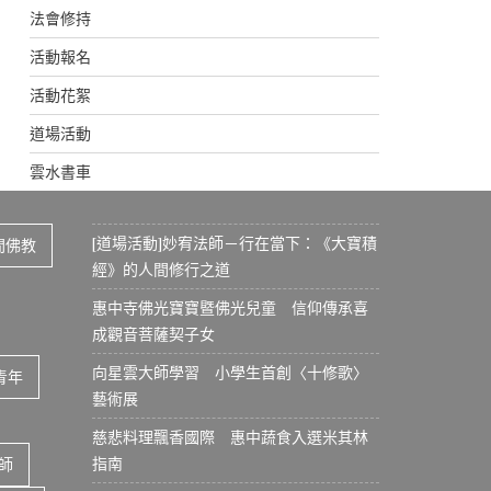
法會修持
活動報名
活動花絮
道場活動
雲水書車
[道場活動]妙宥法師－行在當下：《大寶積
間佛教
經》的人間修行之道
惠中寺佛光寶寶暨佛光兒童 信仰傳承喜
成觀音菩薩契子女
向星雲大師學習 小學生首創〈十修歌〉
青年
藝術展
慈悲料理飄香國際 惠中蔬食入選米其林
指南
師