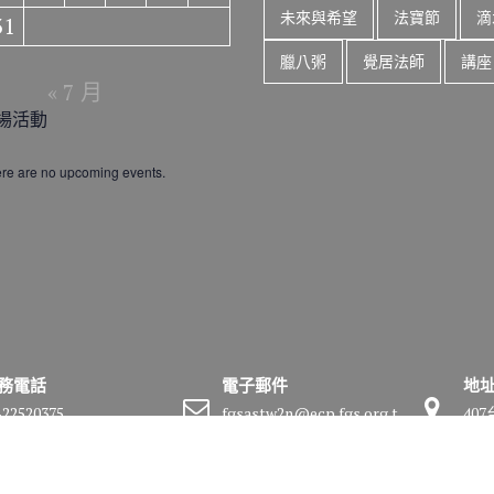
未來與希望
法寶節
滴
31
臘八粥
覺居法師
講座
« 7 月
場活動
re are no upcoming events.
務電話
電子郵件
地
-22520375
fgsastw2n@ecp.fgs.org.t
40
w
號