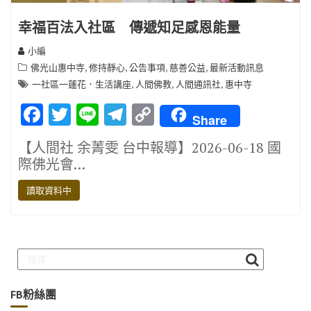
幸福百法入社區 傳遞知足感恩能量
小編
,
,
,
,
佛光山惠中寺
修持靜心
公告事項
慈善公益
最新活動訊息
,
,
,
一社區一蓮花．生活講座
人間佛教
人間通訊社
惠中寺
F
T
Li
T
C
Share
ac
w
n
el
o
【人間社 余菁雯 台中報導】2026-06-18 國
e
it
e
e
p
際佛光會…
b
te
gr
y
讀取資料中
o
r
a
Li
o
m
n
k
k
FB粉絲團