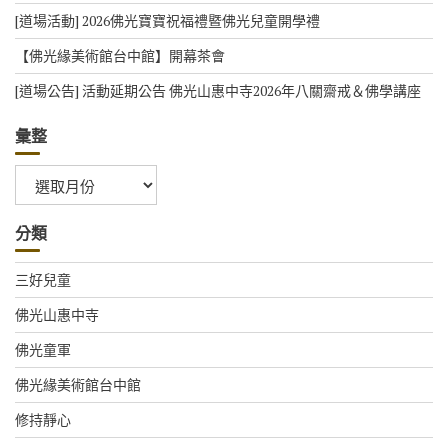
[道場活動] 2026佛光寶寶祝福禮暨佛光兒童開學禮
【佛光緣美術館台中館】開幕茶會
[道場公告] 活動延期公告 佛光山惠中寺2026年八關齋戒＆佛學講座
彙整
彙
整
分類
三好兒童
佛光山惠中寺
佛光童軍
佛光緣美術館台中館
修持靜心