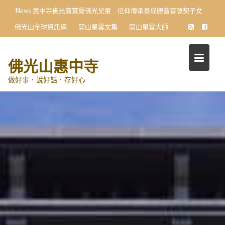
Skip
News
惠中寺佛光寶寶暨佛光兒童 信仰傳承喜成觀音菩薩契子女
to
佛光山全球資訊網
開山星雲文集
開山星雲大師
content
佛光山惠中寺
做好事．說好話．存好心