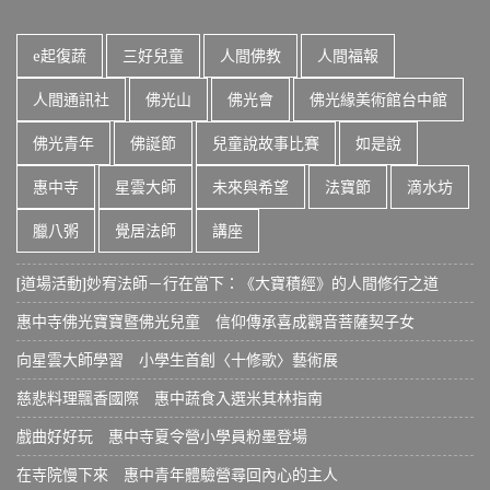
o
t
i
e起復蔬
三好兒童
人間佛教
人間福報
c
e
人間通訊社
佛光山
佛光會
佛光緣美術館台中館
佛光青年
佛誕節
兒童說故事比賽
如是說
惠中寺
星雲大師
未來與希望
法寶節
滴水坊
臘八粥
覺居法師
講座
[道場活動]妙宥法師－行在當下：《大寶積經》的人間修行之道
惠中寺佛光寶寶暨佛光兒童 信仰傳承喜成觀音菩薩契子女
向星雲大師學習 小學生首創〈十修歌〉藝術展
慈悲料理飄香國際 惠中蔬食入選米其林指南
戲曲好好玩 惠中寺夏令營小學員粉墨登場
在寺院慢下來 惠中青年體驗營尋回內心的主人