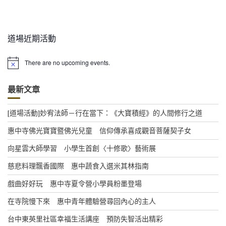
道場近期活動
There are no upcoming events.
N
o
t
最新文章
i
c
e
[道場活動]妙宥法師－行在當下：《大寶積經》的人間修行之道
惠中寺佛光寶寶暨佛光兒童 信仰傳承喜成觀音菩薩契子女
向星雲大師學習 小學生首創〈十修歌〉藝術展
慈悲料理飄香國際 惠中蔬食入選米其林指南
戲曲好好玩 惠中寺夏令營小學員粉墨登場
在寺院慢下來 惠中青年體驗營尋回內心的主人
台中東英里社區幸福生活講座 預防失智活出精彩