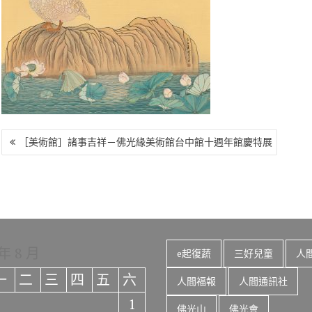
o
r
a
Li
o
m
n
k
k
文
［美術館］諸事吉祥－佛光緣美術館台中館十週年館慶特展
章
導
覽
 年 8 月
e起復蔬
三好兒童
人
一
二
三
四
五
六
人間福報
人間通訊社
1
佛光山
佛光會