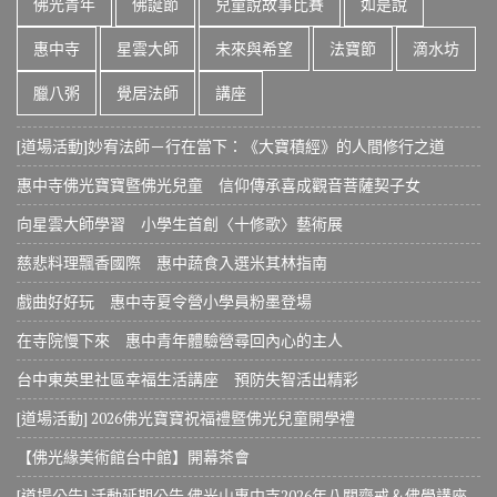
佛光青年
佛誕節
兒童說故事比賽
如是說
惠中寺
星雲大師
未來與希望
法寶節
滴水坊
臘八粥
覺居法師
講座
[道場活動]妙宥法師－行在當下：《大寶積經》的人間修行之道
惠中寺佛光寶寶暨佛光兒童 信仰傳承喜成觀音菩薩契子女
向星雲大師學習 小學生首創〈十修歌〉藝術展
慈悲料理飄香國際 惠中蔬食入選米其林指南
戲曲好好玩 惠中寺夏令營小學員粉墨登場
在寺院慢下來 惠中青年體驗營尋回內心的主人
台中東英里社區幸福生活講座 預防失智活出精彩
[道場活動] 2026佛光寶寶祝福禮暨佛光兒童開學禮
【佛光緣美術館台中館】開幕茶會
[道場公告] 活動延期公告 佛光山惠中寺2026年八關齋戒＆佛學講座