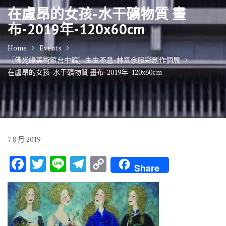
在盧昂的女孩-水干礦物質 畫
布-2019年-120x60cm
Home
Events
［佛光緣美術館台中館］生生不息-林宣余膠彩創作個展
在盧昂的女孩-水干礦物質 畫布-2019年-120x60cm
7
8 月
2019
F
T
Li
T
C
Share
ac
w
n
el
o
e
it
e
e
p
b
te
gr
y