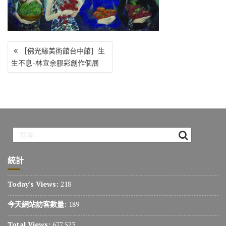
o
r
a
Li
o
m
n
k
k
文
［佛光緣美術館台中館］生
章
生不息-林宣余膠彩創作個展
導
覽
統計
Today's Views:
218
今天網站訪客數量:
189
Total Views:
677,523