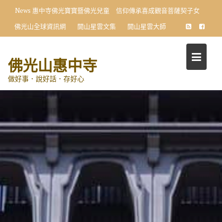
Skip
News
惠中寺佛光寶寶暨佛光兒童 信仰傳承喜成觀音菩薩契子女
to
佛光山全球資訊網
開山星雲文集
開山星雲大師
content
佛光山惠中寺
做好事．說好話．存好心