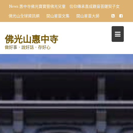
Skip
News
惠中寺佛光寶寶暨佛光兒童 信仰傳承喜成觀音菩薩契子女
to
佛光山全球資訊網
開山星雲文集
開山星雲大師
content
佛光山惠中寺
做好事．說好話．存好心