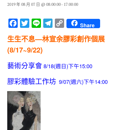
2019 年 08 月 07 日 @ 08:00:00
-
17:00:00
F
T
Li
T
C
Share
a
wi
n
el
o
生生不息—林宣余膠彩創作個展
c
tt
e
e
p
e
er
gr
y
(8/17~9/22)
b
a
Li
藝術分享會
8/18(週日)下午15:00
o
m
n
o
k
膠彩體驗工作坊
9/07(週六)下午14:00
k