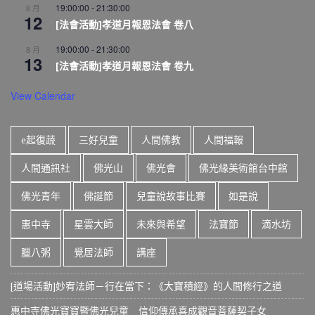
19:00:00
-
21:30:00
8 月
12
[法會活動]孝道月報恩法會 卷八
19:00:00
-
21:30:00
8 月
13
[法會活動]孝道月報恩法會 卷九
View Calendar
e起復蔬
三好兒童
人間佛教
人間福報
人間通訊社
佛光山
佛光會
佛光緣美術館台中館
佛光青年
佛誕節
兒童說故事比賽
如是說
惠中寺
星雲大師
未來與希望
法寶節
滴水坊
臘八粥
覺居法師
講座
[道場活動]妙宥法師－行在當下：《大寶積經》的人間修行之道
惠中寺佛光寶寶暨佛光兒童 信仰傳承喜成觀音菩薩契子女