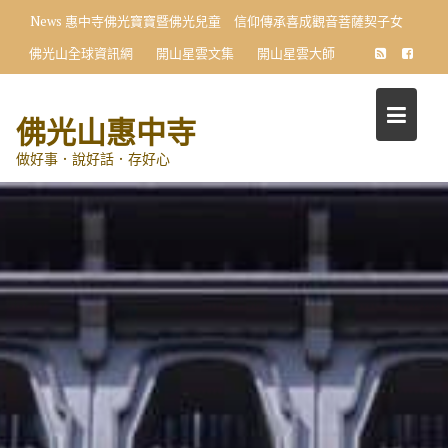
Skip
News
惠中寺佛光寶寶暨佛光兒童 信仰傳承喜成觀音菩薩契子女
to
佛光山全球資訊網
開山星雲文集
開山星雲大師
content
佛光山惠中寺
做好事．說好話．存好心