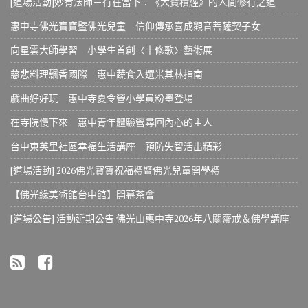
[道場活動]妙宥法師－行在當下：《大寶積經》的人間修行之道
惠中寺佛光寶寶暨佛光兒童 信仰傳承喜成觀音菩薩契子女
向星雲大師學習 小學生首創〈十修歌〉藝術展
慈悲料理飄香國際 惠中蔬食入選米其林指南
戲曲好好玩 惠中寺夏令營小學員粉墨登場
在寺院慢下來 惠中青年體驗營尋回內心的主人
台中東英里社區幸福生活講座 預防失智活出精彩
[道場活動] 2026佛光寶寶祝福禮暨佛光兒童開學禮
【佛光緣美術館台中館】開幕茶會
[道場公告] 活動延期公告 佛光山惠中寺2026年八關齋戒＆佛學講座