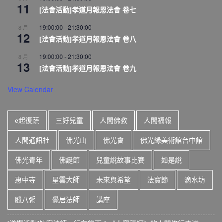
11
[法會活動]孝道月報恩法會 卷七
19:00:00
-
21:30:00
8 月
12
[法會活動]孝道月報恩法會 卷八
19:00:00
-
21:30:00
8 月
13
[法會活動]孝道月報恩法會 卷九
View Calendar
e起復蔬
三好兒童
人間佛教
人間福報
人間通訊社
佛光山
佛光會
佛光緣美術館台中館
佛光青年
佛誕節
兒童說故事比賽
如是說
惠中寺
星雲大師
未來與希望
法寶節
滴水坊
臘八粥
覺居法師
講座