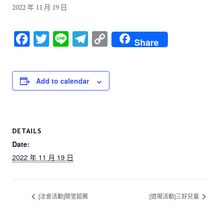
2022 年 11 月 19 日
F
T
Li
T
C
Share
a
wi
n
el
o
c
tt
e
e
p
e
er
gr
y
Add to calendar
b
a
Li
o
m
n
o
k
DETAILS
k
Date:
2022 年 11 月 19 日
[法會活動]隨堂超薦
[道場活動]三好兒童