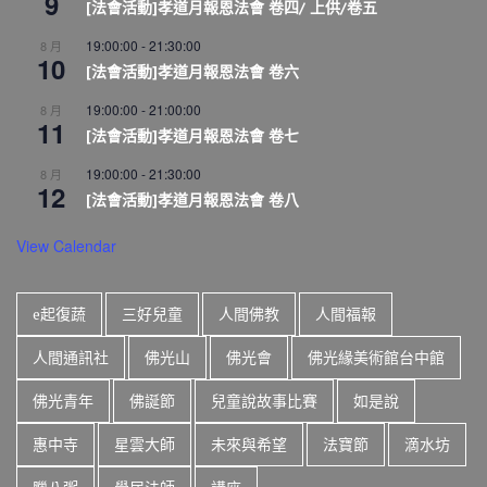
9
[法會活動]孝道月報恩法會 卷四/ 上供/卷五
19:00:00
-
21:30:00
8 月
10
[法會活動]孝道月報恩法會 卷六
19:00:00
-
21:00:00
8 月
11
[法會活動]孝道月報恩法會 卷七
19:00:00
-
21:30:00
8 月
12
[法會活動]孝道月報恩法會 卷八
View Calendar
e起復蔬
三好兒童
人間佛教
人間福報
人間通訊社
佛光山
佛光會
佛光緣美術館台中館
佛光青年
佛誕節
兒童說故事比賽
如是說
惠中寺
星雲大師
未來與希望
法寶節
滴水坊