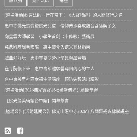
臘八粥
覺居法師
講座
[道場活動]妙宥法師－行在當下：《大寶積經》的人間修行之道
惠中寺佛光寶寶暨佛光兒童 信仰傳承喜成觀音菩薩契子女
向星雲大師學習 小學生首創〈十修歌〉藝術展
慈悲料理飄香國際 惠中蔬食入選米其林指南
戲曲好好玩 惠中寺夏令營小學員粉墨登場
在寺院慢下來 惠中青年體驗營尋回內心的主人
台中東英里社區幸福生活講座 預防失智活出精彩
[道場活動] 2026佛光寶寶祝福禮暨佛光兒童開學禮
【佛光緣美術館台中館】開幕茶會
[道場公告] 活動延期公告 佛光山惠中寺2026年八關齋戒＆佛學講座