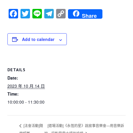
F
T
Li
T
C
Share
a
wi
n
el
o
c
tt
e
e
p
e
er
gr
y
Add to calendar
b
a
Li
o
m
n
o
k
DETAILS
k
Date:
2023 年 10 月 14 日
Time:
10:00:00 - 11:30:00
[法會活動]隨
[道場活動]《永恆的星》說故事音樂會—用音樂訴