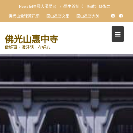
Skip
News
向星雲大師學習 小學生首創〈十修歌〉藝術展
to
佛光山全球資訊網
開山星雲文集
開山星雲大師
content
佛光山惠中寺
做好事．說好話．存好心