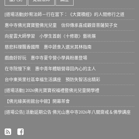
[道場活動]妙宥法師－行在當下：《大寶積經》的人間修行之道
惠中寺佛光寶寶暨佛光兒童 信仰傳承喜成觀音菩薩契子女
向星雲大師學習 小學生首創〈十修歌〉藝術展
慈悲料理飄香國際 惠中蔬食入選米其林指南
戲曲好好玩 惠中寺夏令營小學員粉墨登場
在寺院慢下來 惠中青年體驗營尋回內心的主人
台中東英里社區幸福生活講座 預防失智活出精彩
[道場活動] 2026佛光寶寶祝福禮暨佛光兒童開學禮
【佛光緣美術館台中館】開幕茶會
[道場公告] 活動延期公告 佛光山惠中寺2026年八關齋戒＆佛學講座