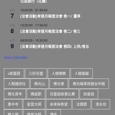
公益旅行（花蓮）
19:00:00
-
21:30:00
8 月
7
[法會活動]孝道月報恩法會 卷一/ 灑淨
13:30:00
-
17:30:00
8 月
8
[法會活動]孝道月報恩法會 卷二/ 卷三
09:00:00
-
15:30:00
8 月
9
[法會活動]孝道月報恩法會 卷四/ 上供/卷五
View Calendar
e起復蔬
三好兒童
人間佛教
人間福報
人間通訊社
佛光山
佛光會
佛光緣美術館台中館
佛光青年
佛誕節
兒童說故事比賽
如是說
惠中寺
星雲大師
未來與希望
法寶節
滴水坊
臘八粥
覺居法師
講座