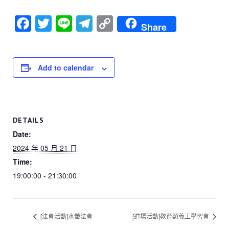
F
T
Li
T
C
Share
a
wi
n
el
o
c
tt
e
e
p
e
er
gr
y
Add to calendar
b
a
Li
o
m
n
o
k
DETAILS
k
Date:
2024 年 05 月 21 日
Time:
19:00:00 - 21:30:00
[法會活動]水懺法會
[道場活動]教育類義工學習會