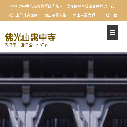
Skip
News
惠中寺佛光寶寶暨佛光兒童 信仰傳承喜成觀音菩薩契子女
to
佛光山全球資訊網
開山星雲文集
開山星雲大師
content
佛光山惠中寺
做好事．說好話．存好心