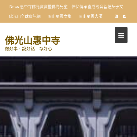
Skip
News
惠中寺佛光寶寶暨佛光兒童 信仰傳承喜成觀音菩薩契子女
to
佛光山全球資訊網
開山星雲文集
開山星雲大師
content
佛光山惠中寺
做好事．說好話．存好心