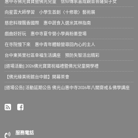
惠中寺佛光寶寶暨佛光兒童 信仰傳承喜成觀音菩薩契子女
向星雲大師學習 小學生首創〈十修歌〉藝術展
慈悲料理飄香國際 惠中蔬食入選米其林指南
戲曲好好玩 惠中寺夏令營小學員粉墨登場
在寺院慢下來 惠中青年體驗營尋回內心的主人
台中東英里社區幸福生活講座 預防失智活出精彩
[道場活動] 2026佛光寶寶祝福禮暨佛光兒童開學禮
【佛光緣美術館台中館】開幕茶會
[道場公告] 活動延期公告 佛光山惠中寺2026年八關齋戒＆佛學講座
服務電話