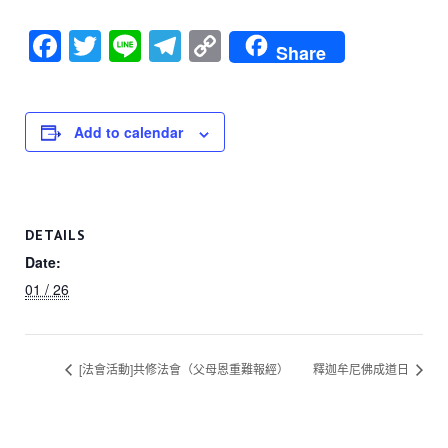
F
T
Li
T
C
Share
a
wi
n
el
o
c
tt
e
e
p
e
er
gr
y
Add to calendar
b
a
Li
o
m
n
o
k
DETAILS
k
Date:
01 / 26
[法會活動]共修法會（父母恩重難報經）
釋迦牟尼佛成道日