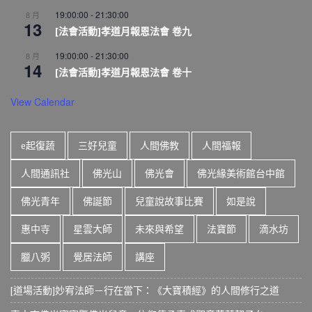
19:00:00
-
21:30:00
8 月
13
[法會活動]孝道月報恩法會 卷九
19:00:00
-
21:30:00
8 月
14
[法會活動]孝道月報恩法會 卷十
View Calendar
e起復蔬
三好兒童
人間佛教
人間福報
人間通訊社
佛光山
佛光會
佛光緣美術館台中館
佛光青年
佛誕節
兒童說故事比賽
如是說
惠中寺
星雲大師
未來與希望
法寶節
滴水坊
臘八粥
覺居法師
講座
[道場活動]妙宥法師－行在當下：《大寶積經》的人間修行之道