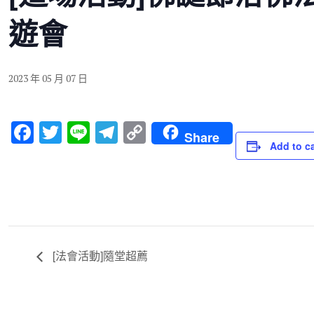
遊會
2023 年 05 月 07 日
F
T
Li
T
C
Share
Add to c
a
wi
n
el
o
c
tt
e
e
p
e
er
gr
y
b
a
Li
o
m
n
[法會活動]隨堂超薦
o
k
k