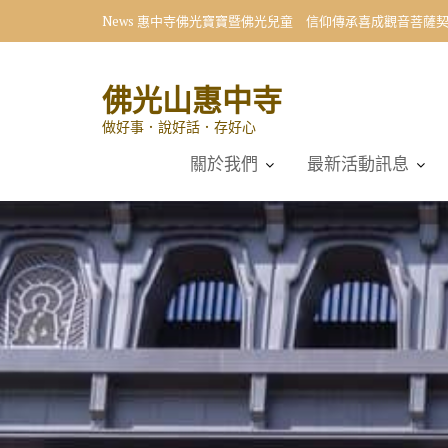
Skip
News
惠中寺佛光寶寶暨佛光兒童 信仰傳承喜成觀音菩薩
to
content
佛光山惠中寺
做好事．說好話．存好心
關於我們
最新活動訊息