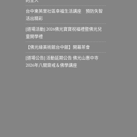
的主人
台中東英里社區幸福生活講座 預防失智
活出精彩
[道場活動] 2026佛光寶寶祝福禮暨佛光兒
童開學禮
【佛光緣美術館台中館】開幕茶會
[道場公告] 活動延期公告 佛光山惠中寺
2026年八關齋戒＆佛學講座