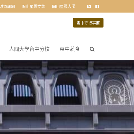
球資訊網
開山星雲文集
開山星雲大師
惠中寺行事曆
人間大學台中分校
惠中蔬食