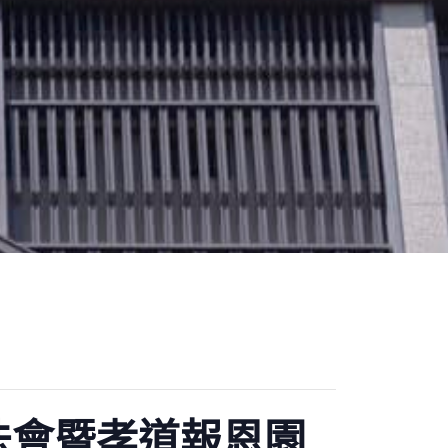
法會暨孝道報恩園