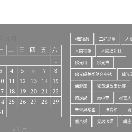
 年 8 月
e起復蔬
三好兒童
人
一
二
三
四
五
六
人間福報
人間通訊社
1
佛光山
佛光會
3
4
5
6
7
8
佛光緣美術館台中館
佛光
10
11
12
13
14
15
佛誕節
兒童說故事比賽
17
18
19
20
21
22
如是說
惠中寺
星雲大
24
25
26
27
28
29
未來與希望
法寶節
滴
31
臘八粥
覺居法師
講座
« 7 月