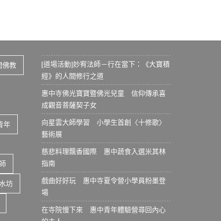
[道場活動]妙宥法師－行在當下：《大寶積
間佛教
經》的人間修行之道
惠中寺佛光寶寶暨佛光兒童 信仰傳承喜
成觀音菩薩契子女
向星雲大師學習 小學生首創〈十修歌〉
青年
藝術展
慈悲料理飄香國際 惠中蔬食入選米其林
指南
師
戲曲好好玩 惠中寺夏令營小學員粉墨登
水坊
場
在寺院慢下來 惠中青年體驗營尋回內心