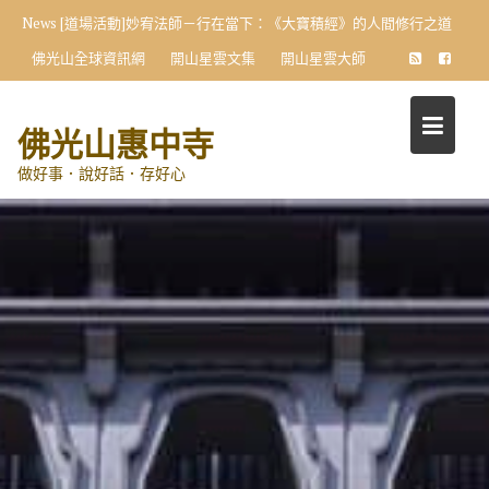
Skip
News
[道場活動]妙宥法師－行在當下：《大寶積經》的人間修行之道
to
佛光山全球資訊網
開山星雲文集
開山星雲大師
content
佛光山惠中寺
做好事．說好話．存好心