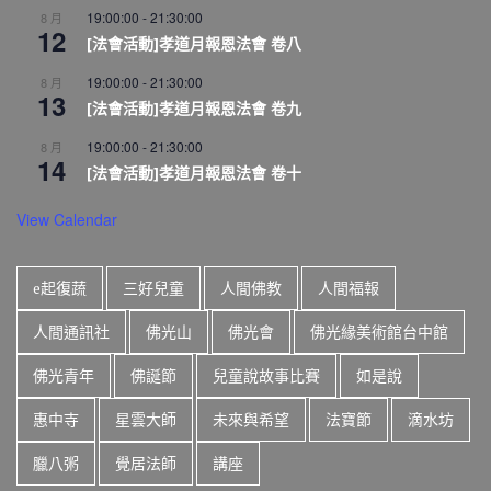
19:00:00
-
21:30:00
8 月
12
[法會活動]孝道月報恩法會 卷八
19:00:00
-
21:30:00
8 月
13
[法會活動]孝道月報恩法會 卷九
19:00:00
-
21:30:00
8 月
14
[法會活動]孝道月報恩法會 卷十
View Calendar
e起復蔬
三好兒童
人間佛教
人間福報
人間通訊社
佛光山
佛光會
佛光緣美術館台中館
佛光青年
佛誕節
兒童說故事比賽
如是說
惠中寺
星雲大師
未來與希望
法寶節
滴水坊
臘八粥
覺居法師
講座