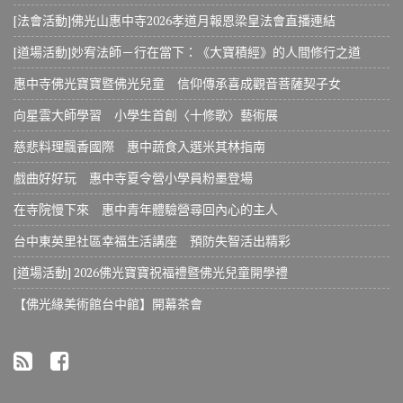
[法會活動]佛光山惠中寺2026孝道月報恩梁皇法會直播連結
[道場活動]妙宥法師－行在當下：《大寶積經》的人間修行之道
惠中寺佛光寶寶暨佛光兒童 信仰傳承喜成觀音菩薩契子女
向星雲大師學習 小學生首創〈十修歌〉藝術展
慈悲料理飄香國際 惠中蔬食入選米其林指南
戲曲好好玩 惠中寺夏令營小學員粉墨登場
在寺院慢下來 惠中青年體驗營尋回內心的主人
台中東英里社區幸福生活講座 預防失智活出精彩
[道場活動] 2026佛光寶寶祝福禮暨佛光兒童開學禮
【佛光緣美術館台中館】開幕茶會