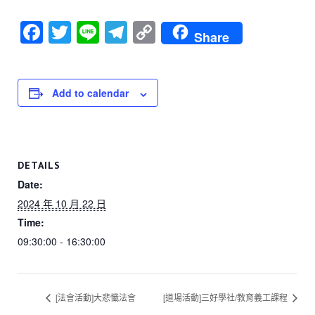
F
T
Li
T
C
Share
a
wi
n
el
o
c
tt
e
e
p
e
er
gr
y
Add to calendar
b
a
Li
o
m
n
o
k
DETAILS
k
Date:
2024 年 10 月 22 日
Time:
09:30:00 - 16:30:00
[法會活動]大悲懺法會
[道場活動]三好學社/教育義工課程