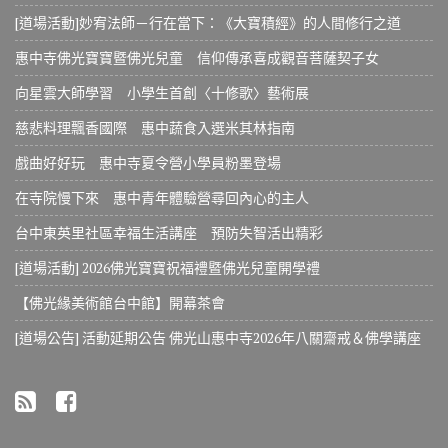
[道場活動]妙宥法師－行在當下：《大寶積經》的人間修行之道
惠中寺佛光寶寶暨佛光兒童 信仰傳承喜成觀音菩薩契子女
向星雲大師學習 小學生首創〈十修歌〉藝術展
慈悲料理飄香國際 惠中蔬食入選米其林指南
戲曲好好玩 惠中寺夏令營小學員粉墨登場
在寺院慢下來 惠中青年體驗營尋回內心的主人
台中東英里社區幸福生活講座 預防失智活出精彩
[道場活動] 2026佛光寶寶祝福禮暨佛光兒童開學禮
【佛光緣美術館台中館】開幕茶會
[道場公告] 活動延期公告 佛光山惠中寺2026年八關齋戒＆佛學講座