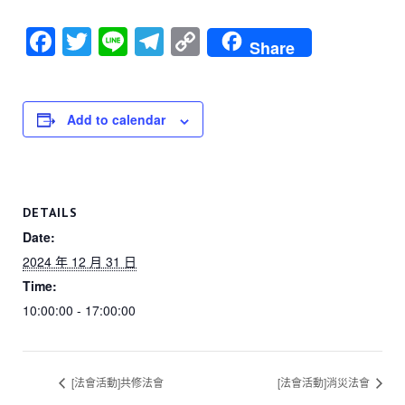
F
T
Li
T
C
Share
a
wi
n
el
o
c
tt
e
e
p
e
er
gr
y
Add to calendar
b
a
Li
o
m
n
o
k
DETAILS
k
Date:
2024 年 12 月 31 日
Time:
10:00:00 - 17:00:00
[法會活動]共修法會
[法會活動]消災法會