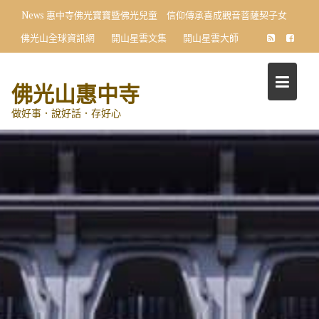
Skip
News
惠中寺佛光寶寶暨佛光兒童 信仰傳承喜成觀音菩薩契子女
to
佛光山全球資訊網
開山星雲文集
開山星雲大師
content
佛光山惠中寺
做好事．說好話．存好心