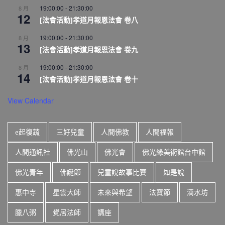
19:00:00
-
21:30:00
8 月
12
[法會活動]孝道月報恩法會 卷八
19:00:00
-
21:30:00
8 月
13
[法會活動]孝道月報恩法會 卷九
19:00:00
-
21:30:00
8 月
14
[法會活動]孝道月報恩法會 卷十
View Calendar
e起復蔬
三好兒童
人間佛教
人間福報
人間通訊社
佛光山
佛光會
佛光緣美術館台中館
佛光青年
佛誕節
兒童說故事比賽
如是說
惠中寺
星雲大師
未來與希望
法寶節
滴水坊
臘八粥
覺居法師
講座