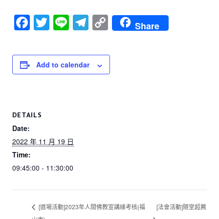
F
T
Li
T
C
Share
a
wi
n
el
o
c
tt
e
e
p
e
er
gr
y
Add to calendar
b
a
Li
o
m
n
o
k
DETAILS
k
Date:
2022 年 11 月 19 日
Time:
09:45:00 - 11:30:00
[道場活動]2023年人間佛教宣講緣考核(福
[法會活動]隨堂超薦