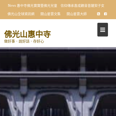
Skip
News
惠中寺佛光寶寶暨佛光兒童 信仰傳承喜成觀音菩薩契子女
to
佛光山全球資訊網
開山星雲文集
開山星雲大師
content
佛光山惠中寺
做好事．說好話．存好心