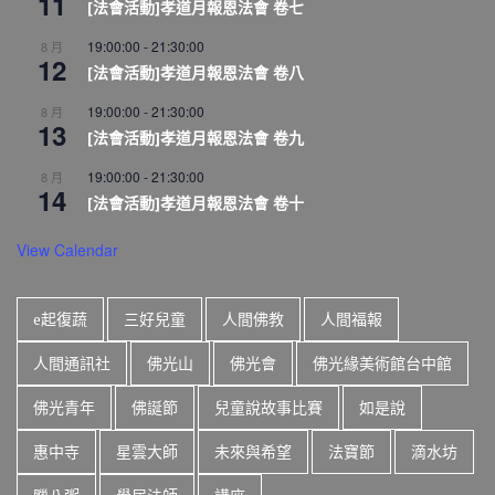
11
[法會活動]孝道月報恩法會 卷七
19:00:00
-
21:30:00
8 月
12
[法會活動]孝道月報恩法會 卷八
19:00:00
-
21:30:00
8 月
13
[法會活動]孝道月報恩法會 卷九
19:00:00
-
21:30:00
8 月
14
[法會活動]孝道月報恩法會 卷十
View Calendar
e起復蔬
三好兒童
人間佛教
人間福報
人間通訊社
佛光山
佛光會
佛光緣美術館台中館
佛光青年
佛誕節
兒童說故事比賽
如是說
惠中寺
星雲大師
未來與希望
法寶節
滴水坊