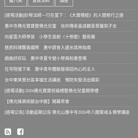
臘八粥
覺居法師
講座
[道場活動]妙宥法師－行在當下：《大寶積經》的人間修行之道
惠中寺佛光寶寶暨佛光兒童 信仰傳承喜成觀音菩薩契子女
向星雲大師學習 小學生首創〈十修歌〉藝術展
慈悲料理飄香國際 惠中蔬食入選米其林指南
戲曲好好玩 惠中寺夏令營小學員粉墨登場
在寺院慢下來 惠中青年體驗營尋回內心的主人
台中東英里社區幸福生活講座 預防失智活出精彩
[道場活動] 2026佛光寶寶祝福禮暨佛光兒童開學禮
【佛光緣美術館台中館】開幕茶會
[道場公告] 活動延期公告 佛光山惠中寺2026年八關齋戒＆佛學講座