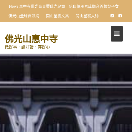
Skip
News
惠中寺佛光寶寶暨佛光兒童 信仰傳承喜成觀音菩薩契子女
to
佛光山全球資訊網
開山星雲文集
開山星雲大師
content
佛光山惠中寺
做好事．說好話．存好心