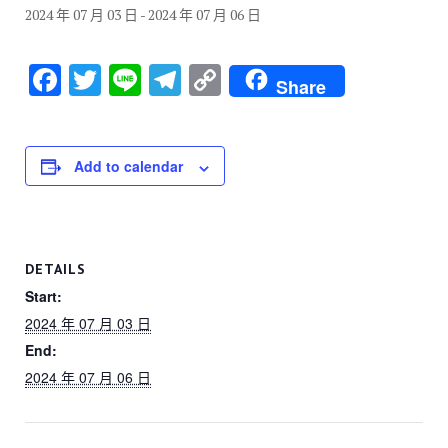
2024 年 07 月 03 日
-
2024 年 07 月 06 日
F
T
Li
T
C
Share
a
wi
n
el
o
c
tt
e
e
p
e
er
gr
y
Add to calendar
b
a
Li
o
m
n
o
k
DETAILS
k
Start:
2024 年 07 月 03 日
End:
2024 年 07 月 06 日