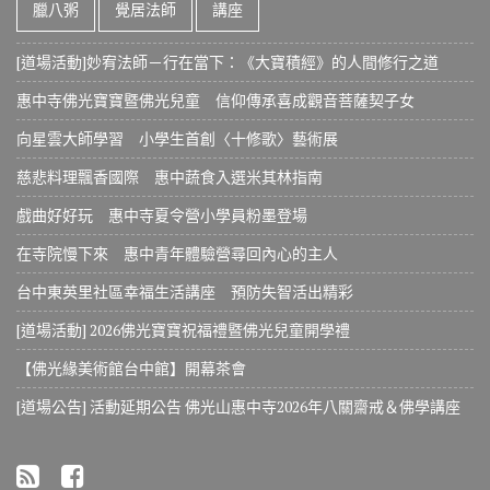
臘八粥
覺居法師
講座
[道場活動]妙宥法師－行在當下：《大寶積經》的人間修行之道
惠中寺佛光寶寶暨佛光兒童 信仰傳承喜成觀音菩薩契子女
向星雲大師學習 小學生首創〈十修歌〉藝術展
慈悲料理飄香國際 惠中蔬食入選米其林指南
戲曲好好玩 惠中寺夏令營小學員粉墨登場
在寺院慢下來 惠中青年體驗營尋回內心的主人
台中東英里社區幸福生活講座 預防失智活出精彩
[道場活動] 2026佛光寶寶祝福禮暨佛光兒童開學禮
【佛光緣美術館台中館】開幕茶會
[道場公告] 活動延期公告 佛光山惠中寺2026年八關齋戒＆佛學講座