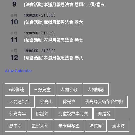
9
[法會活動]孝道月報恩法會 卷四/ 上供/卷五
19:00:00
-
21:30:00
8 月
10
[法會活動]孝道月報恩法會 卷六
19:00:00
-
21:00:00
8 月
11
[法會活動]孝道月報恩法會 卷七
19:00:00
-
21:30:00
8 月
12
[法會活動]孝道月報恩法會 卷八
View Calendar
e起復蔬
三好兒童
人間佛教
人間福報
人間通訊社
佛光山
佛光會
佛光緣美術館台中館
佛光青年
佛誕節
兒童說故事比賽
如是說
惠中寺
星雲大師
未來與希望
法寶節
滴水坊