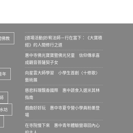
[道場活動]妙宥法師－行在當下：《大寶積
間佛教
經》的人間修行之道
惠中寺佛光寶寶暨佛光兒童 信仰傳承喜
成觀音菩薩契子女
向星雲大師學習 小學生首創〈十修歌〉
青年
藝術展
慈悲料理飄香國際 惠中蔬食入選米其林
指南
師
戲曲好好玩 惠中寺夏令營小學員粉墨登
水坊
場
在寺院慢下來 惠中青年體驗營尋回內心
的主人