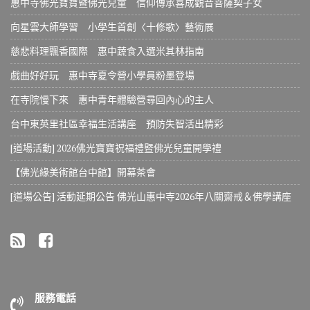
惠中寺佛光寶寶暨佛光兒童 信仰傳承喜成觀音菩薩契子女
向星雲大師學習 小學生首創〈十修歌〉藝術展
慈悲料理飄香國際 惠中蔬食入選米其林指南
戲曲好好玩 惠中寺夏令營小學員粉墨登場
在寺院慢下來 惠中青年體驗營尋回內心的主人
台中東英里社區幸福生活講座 預防失智活出精彩
[道場活動] 2026佛光寶寶祝福禮暨佛光兒童開學禮
【佛光緣美術館台中館】開幕茶會
[道場公告] 活動延期公告 佛光山惠中寺2026年八關齋戒＆佛學講座
服務電話