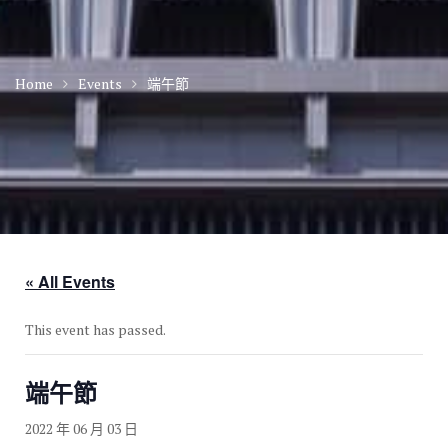
Home
Events
端午節
« All Events
This event has passed.
端午節
2022 年 06 月 03 日