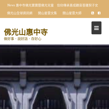
Skip
News
惠中寺佛光寶寶暨佛光兒童 信仰傳承喜成觀音菩薩契子女
to
佛光山全球資訊網
開山星雲文集
開山星雲大師
content
佛光山惠中寺
做好事．說好話．存好心