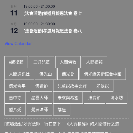
19:00:00
-
21:00:00
8 月
11
[法會活動]孝道月報恩法會 卷七
19:00:00
-
21:30:00
8 月
12
[法會活動]孝道月報恩法會 卷八
View Calendar
e起復蔬
三好兒童
人間佛教
人間福報
人間通訊社
佛光山
佛光會
佛光緣美術館台中館
佛光青年
佛誕節
兒童說故事比賽
如是說
惠中寺
星雲大師
未來與希望
法寶節
滴水坊
臘八粥
覺居法師
講座
[道場活動]妙宥法師－行在當下：《大寶積經》的人間修行之道