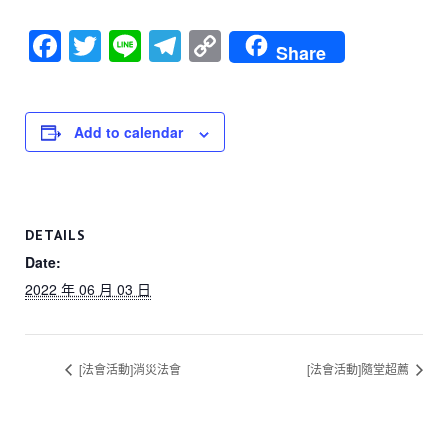
F
T
Li
T
C
Share
a
wi
n
el
o
c
tt
e
e
p
e
er
gr
y
Add to calendar
b
a
Li
o
m
n
o
k
DETAILS
k
Date:
2022 年 06 月 03 日
[法會活動]消災法會
[法會活動]隨堂超薦