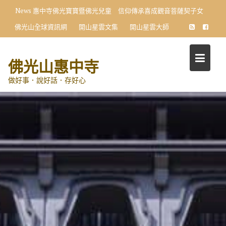
Skip
News
惠中寺佛光寶寶暨佛光兒童 信仰傳承喜成觀音菩薩契子女
to
佛光山全球資訊網
開山星雲文集
開山星雲大師
content
佛光山惠中寺
做好事．說好話．存好心