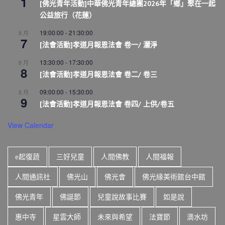
1
[佛光青年活動]中華佛光青年總團2026年「鄉」聚在一起
公益旅行（花蓮）
19:00:00
-
21:30:00
8 月
7
[法會活動]孝道月報恩法會 卷一/ 灑淨
13:30:00
-
17:30:00
8 月
8
[法會活動]孝道月報恩法會 卷二/ 卷三
09:00:00
-
15:30:00
8 月
9
[法會活動]孝道月報恩法會 卷四/ 上供/卷五
View Calendar
e起復蔬
三好兒童
人間佛教
人間福報
人間通訊社
佛光山
佛光會
佛光緣美術館台中館
佛光青年
佛誕節
兒童說故事比賽
如是說
惠中寺
星雲大師
未來與希望
法寶節
滴水坊