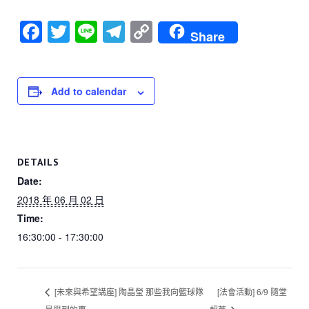
F
T
Li
T
C
Share
a
wi
n
el
o
c
tt
e
e
p
e
er
gr
y
Add to calendar
b
a
Li
o
m
n
o
k
DETAILS
k
Date:
2018 年 06 月 02 日
Time:
16:30:00 - 17:30:00
[未來與希望講座] 陶晶瑩 那些我向籃球隊
[法會活動] 6/9 隨堂