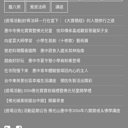
臘八粥
覺居法師
講座
[道場活動]妙宥法師－行在當下：《大寶積經》的人間修行之道
惠中寺佛光寶寶暨佛光兒童 信仰傳承喜成觀音菩薩契子女
向星雲大師學習 小學生首創〈十修歌〉藝術展
慈悲料理飄香國際 惠中蔬食入選米其林指南
戲曲好好玩 惠中寺夏令營小學員粉墨登場
在寺院慢下來 惠中青年體驗營尋回內心的主人
台中東英里社區幸福生活講座 預防失智活出精彩
[道場活動] 2026佛光寶寶祝福禮暨佛光兒童開學禮
【佛光緣美術館台中館】開幕茶會
[道場公告] 活動延期公告 佛光山惠中寺2026年八關齋戒＆佛學講座