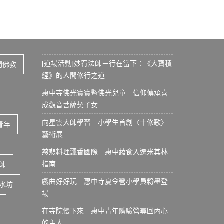
[道場活動]妙宥法師－行在當下：《大寶積
間佛教
經》的人間修行之道
惠中寺佛光寶寶暨佛光兒童 信仰傳承喜
成觀音菩薩契子女
向星雲大師學習 小學生首創〈十修歌〉
青年
藝術展
慈悲料理飄香國際 惠中蔬食入選米其林
指南
師
戲曲好好玩 惠中寺夏令營小學員粉墨登
水坊
場
在寺院慢下來 惠中青年體驗營尋回內心
的主人