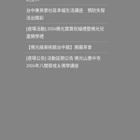
台中東英里社區幸福生活講座 預防失智
活出精彩
[道場活動] 2026佛光寶寶祝福禮暨佛光兒
童開學禮
【佛光緣美術館台中館】開幕茶會
[道場公告] 活動延期公告 佛光山惠中寺
2026年八關齋戒＆佛學講座