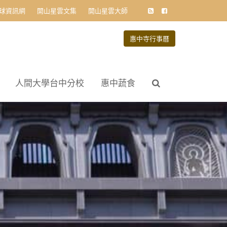
球資訊網
開山星雲文集
開山星雲大師
惠中寺行事曆
人間大學台中分校
惠中蔬食