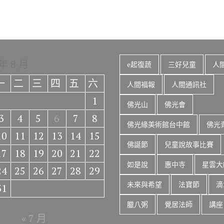
 年 8 月
e起復蔬
三好兒童
人
一
二
三
四
五
六
人間福報
人間通訊社
1
佛光山
佛光會
3
4
5
6
7
8
佛光緣美術館台中館
佛光
10
11
12
13
14
15
佛誕節
兒童說故事比賽
17
18
19
20
21
22
如是說
惠中寺
星雲大
24
25
26
27
28
29
未來與希望
法寶節
滴
31
臘八粥
覺居法師
講座
« 7 月