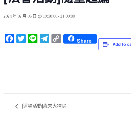
2024 年 02 月 08 日 @ 19:30:00
-
21:00:00
F
T
Li
T
C
Share
Add to c
a
wi
n
el
o
c
tt
e
e
p
e
er
gr
y
b
a
Li
o
m
n
o
k
k
[道場活動]歲末大掃除