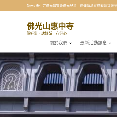
Skip
News
惠中寺佛光寶寶暨佛光兒童 信仰傳承喜成觀音菩薩
to
content
佛光山惠中寺
做好事．說好話．存好心
關於我們
最新活動訊息