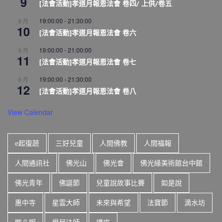
9
[法會活動]孝道月報恩法會 卷四/ 上供/卷五
19:00:00
-
21:30:00
8 月
10
[法會活動]孝道月報恩法會 卷六
19:00:00
-
21:00:00
8 月
11
[法會活動]孝道月報恩法會 卷七
19:00:00
-
21:30:00
8 月
12
[法會活動]孝道月報恩法會 卷八
View Calendar
e起復蔬
三好兒童
人間佛教
人間福報
人間通訊社
佛光山
佛光會
佛光緣美術館台中館
佛光青年
佛誕節
兒童說故事比賽
如是說
惠中寺
星雲大師
未來與希望
法寶節
滴水坊