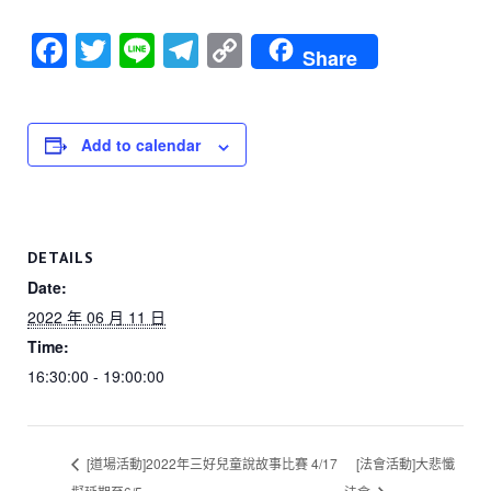
F
T
Li
T
C
Share
a
wi
n
el
o
c
tt
e
e
p
e
er
gr
y
Add to calendar
b
a
Li
o
m
n
o
k
DETAILS
k
Date:
2022 年 06 月 11 日
Time:
16:30:00 - 19:00:00
[道場活動]2022年三好兒童說故事比賽 4/17
[法會活動]大悲懺