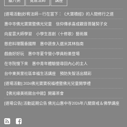
臘八粥
覺居法師
講座
[道場活動]妙宥法師－行在當下：《大寶積經》的人間修行之道
惠中寺佛光寶寶暨佛光兒童 信仰傳承喜成觀音菩薩契子女
向星雲大師學習 小學生首創〈十修歌〉藝術展
慈悲料理飄香國際 惠中蔬食入選米其林指南
戲曲好好玩 惠中寺夏令營小學員粉墨登場
在寺院慢下來 惠中青年體驗營尋回內心的主人
台中東英里社區幸福生活講座 預防失智活出精彩
[道場活動] 2026佛光寶寶祝福禮暨佛光兒童開學禮
【佛光緣美術館台中館】開幕茶會
[道場公告] 活動延期公告 佛光山惠中寺2026年八關齋戒＆佛學講座