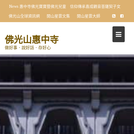
Skip
News
惠中寺佛光寶寶暨佛光兒童 信仰傳承喜成觀音菩薩契子女
to
佛光山全球資訊網
開山星雲文集
開山星雲大師
content
佛光山惠中寺
做好事．說好話．存好心