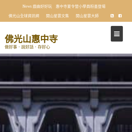
Skip
News
戲曲好好玩 惠中寺夏令營小學員粉墨登場
to
佛光山全球資訊網
開山星雲文集
開山星雲大師
content
佛光山惠中寺
做好事．說好話．存好心