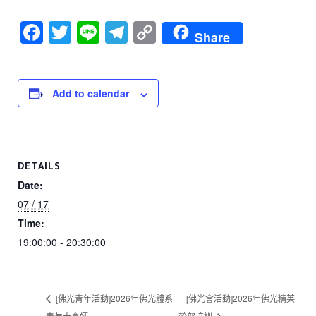
F
T
Li
T
C
Share
a
wi
n
el
o
c
tt
e
e
p
e
er
gr
y
Add to calendar
b
a
Li
o
m
n
o
k
DETAILS
k
Date:
07 / 17
Time:
19:00:00 - 20:30:00
[佛光青年活動]2026年佛光體系
[佛光會活動]2026年佛光精英