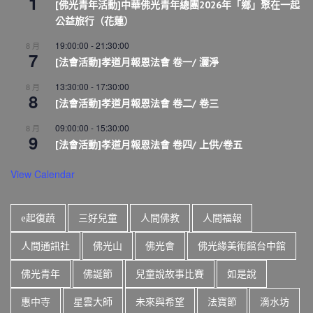
1
[佛光青年活動]中華佛光青年總團2026年「鄉」聚在一起
公益旅行（花蓮）
19:00:00
-
21:30:00
8 月
7
[法會活動]孝道月報恩法會 卷一/ 灑淨
13:30:00
-
17:30:00
8 月
8
[法會活動]孝道月報恩法會 卷二/ 卷三
09:00:00
-
15:30:00
8 月
9
[法會活動]孝道月報恩法會 卷四/ 上供/卷五
View Calendar
e起復蔬
三好兒童
人間佛教
人間福報
人間通訊社
佛光山
佛光會
佛光緣美術館台中館
佛光青年
佛誕節
兒童說故事比賽
如是說
惠中寺
星雲大師
未來與希望
法寶節
滴水坊