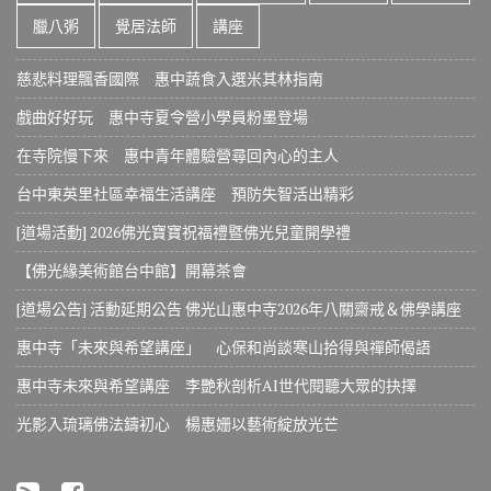
臘八粥
覺居法師
講座
慈悲料理飄香國際 惠中蔬食入選米其林指南
戲曲好好玩 惠中寺夏令營小學員粉墨登場
在寺院慢下來 惠中青年體驗營尋回內心的主人
台中東英里社區幸福生活講座 預防失智活出精彩
[道場活動] 2026佛光寶寶祝福禮暨佛光兒童開學禮
【佛光緣美術館台中館】開幕茶會
[道場公告] 活動延期公告 佛光山惠中寺2026年八關齋戒＆佛學講座
惠中寺「未來與希望講座」 心保和尚談寒山拾得與禪師偈語
惠中寺未來與希望講座 李艷秋剖析AI世代閱聽大眾的抉擇
光影入琉璃佛法鑄初心 楊惠姗以藝術綻放光芒