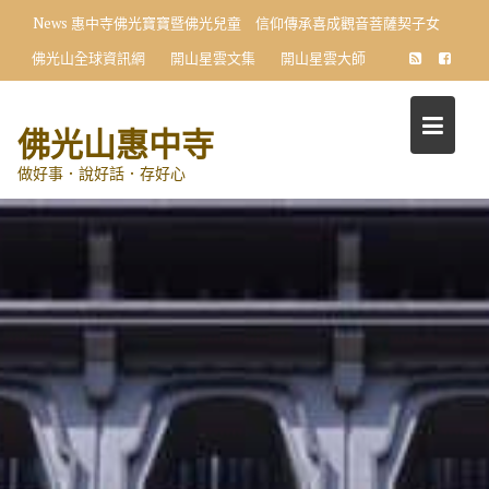
Skip
News
惠中寺佛光寶寶暨佛光兒童 信仰傳承喜成觀音菩薩契子女
to
佛光山全球資訊網
開山星雲文集
開山星雲大師
content
佛光山惠中寺
做好事．說好話．存好心