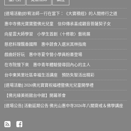
[道場活動]妙宥法師－行在當下：《大寶積經》的人間修行之道
惠中寺佛光寶寶暨佛光兒童 信仰傳承喜成觀音菩薩契子女
向星雲大師學習 小學生首創〈十修歌〉藝術展
慈悲料理飄香國際 惠中蔬食入選米其林指南
戲曲好好玩 惠中寺夏令營小學員粉墨登場
在寺院慢下來 惠中青年體驗營尋回內心的主人
台中東英里社區幸福生活講座 預防失智活出精彩
[道場活動] 2026佛光寶寶祝福禮暨佛光兒童開學禮
【佛光緣美術館台中館】開幕茶會
[道場公告] 活動延期公告 佛光山惠中寺2026年八關齋戒＆佛學講座