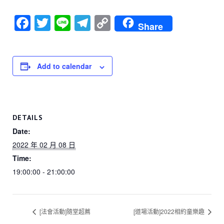
F
T
Li
T
C
Share
a
wi
n
el
o
c
tt
e
e
p
e
er
gr
y
Add to calendar
b
a
Li
o
m
n
o
k
DETAILS
k
Date:
2022 年 02 月 08 日
Time:
19:00:00 - 21:00:00
[法會活動]隨堂超薦
[道場活動]2022相約童樂趣