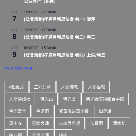
公益旅行（花蓮）
19:00:00
-
21:30:00
8 月
7
[法會活動]孝道月報恩法會 卷一/ 灑淨
13:30:00
-
17:30:00
8 月
8
[法會活動]孝道月報恩法會 卷二/ 卷三
09:00:00
-
15:30:00
8 月
9
[法會活動]孝道月報恩法會 卷四/ 上供/卷五
View Calendar
e起復蔬
三好兒童
人間佛教
人間福報
人間通訊社
佛光山
佛光會
佛光緣美術館台中館
佛光青年
佛誕節
兒童說故事比賽
如是說
惠中寺
星雲大師
未來與希望
法寶節
滴水坊
臘八粥
覺居法師
講座