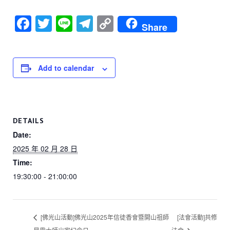
F
T
Li
T
C
Share
a
wi
n
el
o
c
tt
e
e
p
e
er
gr
y
Add to calendar
b
a
Li
o
m
n
o
k
DETAILS
k
Date:
2025 年 02 月 28 日
Time:
19:30:00 - 21:00:00
[佛光山活動]佛光山2025年信徒香會暨開山祖師
[法會活動]共修