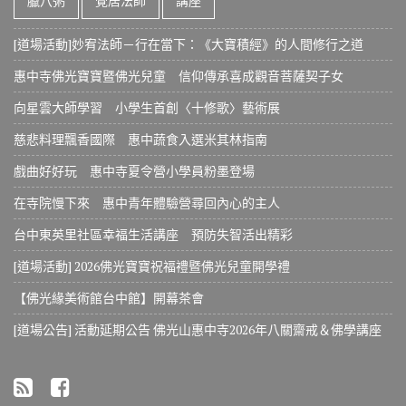
臘八粥
覺居法師
講座
[道場活動]妙宥法師－行在當下：《大寶積經》的人間修行之道
惠中寺佛光寶寶暨佛光兒童 信仰傳承喜成觀音菩薩契子女
向星雲大師學習 小學生首創〈十修歌〉藝術展
慈悲料理飄香國際 惠中蔬食入選米其林指南
戲曲好好玩 惠中寺夏令營小學員粉墨登場
在寺院慢下來 惠中青年體驗營尋回內心的主人
台中東英里社區幸福生活講座 預防失智活出精彩
[道場活動] 2026佛光寶寶祝福禮暨佛光兒童開學禮
【佛光緣美術館台中館】開幕茶會
[道場公告] 活動延期公告 佛光山惠中寺2026年八關齋戒＆佛學講座