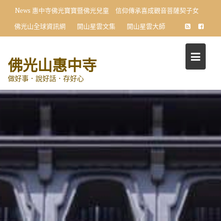
Skip
News
惠中寺佛光寶寶暨佛光兒童 信仰傳承喜成觀音菩薩契子女
to
佛光山全球資訊網
開山星雲文集
開山星雲大師
content
佛光山惠中寺
做好事．說好話．存好心