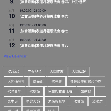
9
[法會活動]孝道月報恩法會 卷四/ 上供/卷五
19:00:00
-
21:30:00
8 月
10
[法會活動]孝道月報恩法會 卷六
19:00:00
-
21:00:00
8 月
11
[法會活動]孝道月報恩法會 卷七
19:00:00
-
21:30:00
8 月
12
[法會活動]孝道月報恩法會 卷八
View Calendar
e起復蔬
三好兒童
人間佛教
人間福報
人間通訊社
佛光山
佛光會
佛光緣美術館台中館
佛光青年
佛誕節
兒童說故事比賽
如是說
惠中寺
星雲大師
未來與希望
法寶節
滴水坊