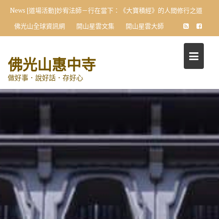
Skip
News
[道場活動]妙宥法師－行在當下：《大寶積經》的人間修行之道
to
佛光山全球資訊網
開山星雲文集
開山星雲大師
content
佛光山惠中寺
做好事．說好話．存好心