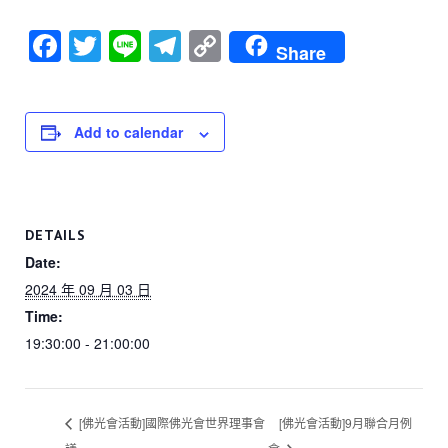
F
T
Li
T
C
Share
a
wi
n
el
o
c
tt
e
e
p
e
er
gr
y
Add to calendar
b
a
Li
o
m
n
o
k
DETAILS
k
Date:
2024 年 09 月 03 日
Time:
19:30:00 - 21:00:00
[佛光會活動]國際佛光會世界理事會
[佛光會活動]9月聯合月例