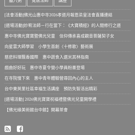
臘八粥
覺居法師
講座
[法會活動]佛光山惠中寺2026孝道月報恩梁皇法會直播連結
[道場活動]妙宥法師－行在當下：《大寶積經》的人間修行之道
惠中寺佛光寶寶暨佛光兒童 信仰傳承喜成觀音菩薩契子女
向星雲大師學習 小學生首創〈十修歌〉藝術展
慈悲料理飄香國際 惠中蔬食入選米其林指南
戲曲好好玩 惠中寺夏令營小學員粉墨登場
在寺院慢下來 惠中青年體驗營尋回內心的主人
台中東英里社區幸福生活講座 預防失智活出精彩
[道場活動] 2026佛光寶寶祝福禮暨佛光兒童開學禮
【佛光緣美術館台中館】開幕茶會