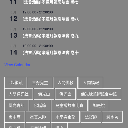
11
[法會活動]孝道月報恩法會 卷七
19:00:00
-
21:30:00
8 月
12
[法會活動]孝道月報恩法會 卷八
19:00:00
-
21:30:00
8 月
13
[法會活動]孝道月報恩法會 卷九
19:00:00
-
21:30:00
8 月
14
[法會活動]孝道月報恩法會 卷十
View Calendar
e起復蔬
三好兒童
人間佛教
人間福報
人間通訊社
佛光山
佛光會
佛光緣美術館台中館
佛光青年
佛誕節
兒童說故事比賽
如是說
惠中寺
星雲大師
未來與希望
法寶節
滴水坊