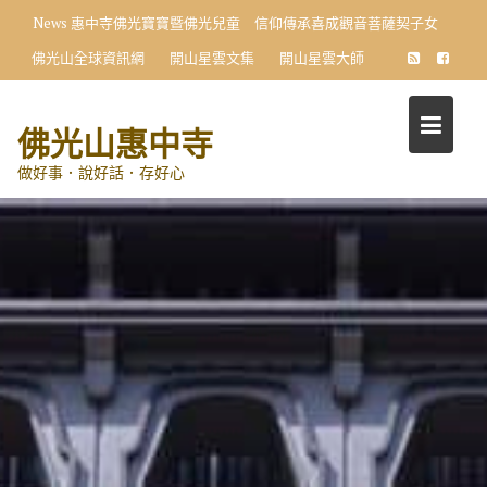
Skip
News
惠中寺佛光寶寶暨佛光兒童 信仰傳承喜成觀音菩薩契子女
to
佛光山全球資訊網
開山星雲文集
開山星雲大師
content
佛光山惠中寺
做好事．說好話．存好心