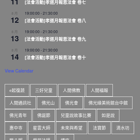
11
[法會活動]孝道月報恩法會 卷七
19:00:00
-
21:30:00
8 月
12
[法會活動]孝道月報恩法會 卷八
19:00:00
-
21:30:00
8 月
13
[法會活動]孝道月報恩法會 卷九
19:00:00
-
21:30:00
8 月
14
[法會活動]孝道月報恩法會 卷十
View Calendar
e起復蔬
三好兒童
人間佛教
人間福報
人間通訊社
佛光山
佛光會
佛光緣美術館台中館
佛光青年
佛誕節
兒童說故事比賽
如是說
惠中寺
星雲大師
未來與希望
法寶節
滴水坊