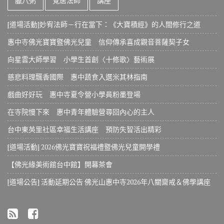
臘八粥
覺居法師
講座
[道場活動]妙宥法師－行在當下：《大寶積經》的人間修行之道
惠中寺佛光寶寶暨佛光兒童 信仰傳承喜成觀音菩薩契子女
向星雲大師學習 小學生首創〈十修歌〉藝術展
慈悲料理飄香國際 惠中蔬食入選米其林指南
戲曲好好玩 惠中寺夏令營小學員粉墨登場
在寺院慢下來 惠中青年體驗營尋回內心的主人
台中東英里社區幸福生活講座 預防失智活出精彩
[道場活動] 2026佛光寶寶祝福禮暨佛光兒童開學禮
【佛光緣美術館台中館】開幕茶會
[道場公告] 活動延期公告 佛光山惠中寺2026年八關齋戒＆佛學講座