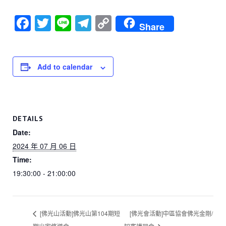
F
T
Li
T
C
Share
a
wi
n
el
o
c
tt
e
e
p
e
er
gr
y
Add to calendar
b
a
Li
o
m
n
o
k
DETAILS
k
Date:
2024 年 07 月 06 日
Time:
19:30:00 - 21:00:00
[佛光山活動]佛光山第104期短
[佛光會活動]中區協會佛光金剛/