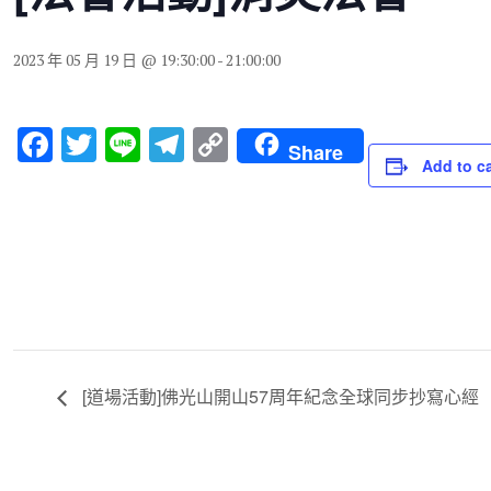
2023 年 05 月 19 日 @ 19:30:00
-
21:00:00
F
T
Li
T
C
Share
Add to c
a
wi
n
el
o
c
tt
e
e
p
e
er
gr
y
b
a
Li
o
m
n
o
k
k
[道場活動]佛光山開山57周年紀念全球同步抄寫心經