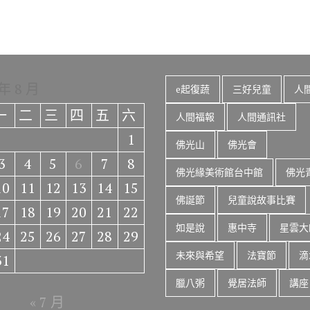
 年 8 月
e起復蔬
三好兒童
人
一
二
三
四
五
六
人間福報
人間通訊社
1
佛光山
佛光會
3
4
5
6
7
8
佛光緣美術館台中館
佛光
10
11
12
13
14
15
佛誕節
兒童說故事比賽
17
18
19
20
21
22
如是說
惠中寺
星雲大
24
25
26
27
28
29
未來與希望
法寶節
滴
31
臘八粥
覺居法師
講座
« 7 月