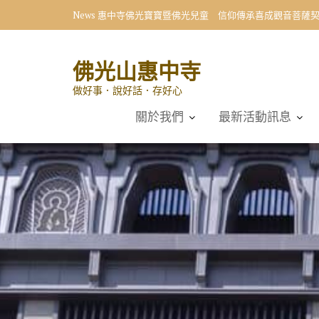
Skip
News
惠中寺佛光寶寶暨佛光兒童 信仰傳承喜成觀音菩薩
to
content
佛光山惠中寺
做好事．說好話．存好心
關於我們
最新活動訊息