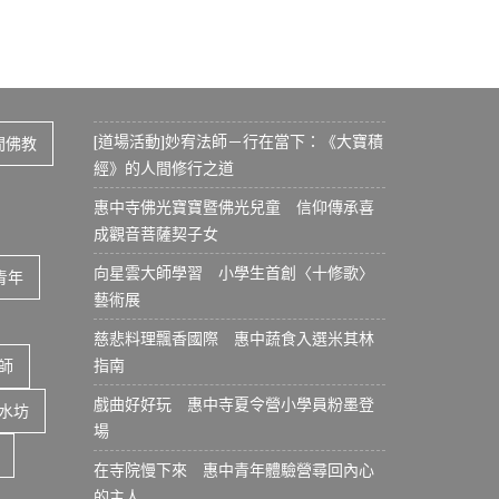
[道場活動]妙宥法師－行在當下：《大寶積
間佛教
經》的人間修行之道
惠中寺佛光寶寶暨佛光兒童 信仰傳承喜
成觀音菩薩契子女
向星雲大師學習 小學生首創〈十修歌〉
青年
藝術展
慈悲料理飄香國際 惠中蔬食入選米其林
指南
師
戲曲好好玩 惠中寺夏令營小學員粉墨登
水坊
場
在寺院慢下來 惠中青年體驗營尋回內心
的主人