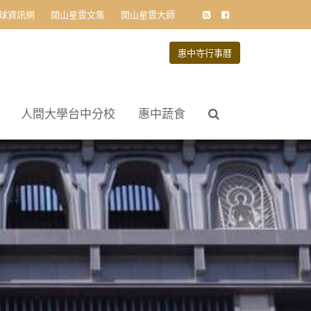
球資訊網
開山星雲文集
開山星雲大師
惠中寺行事曆
人間大學台中分校
惠中蔬食