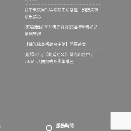
台中東英里社區幸福生活講座 預防失智
活出精彩
[道場活動] 2026佛光寶寶祝福禮暨佛光兒
童開學禮
【佛光緣美術館台中館】開幕茶會
[道場公告] 活動延期公告 佛光山惠中寺
2026年八關齋戒＆佛學講座
址
服務時間