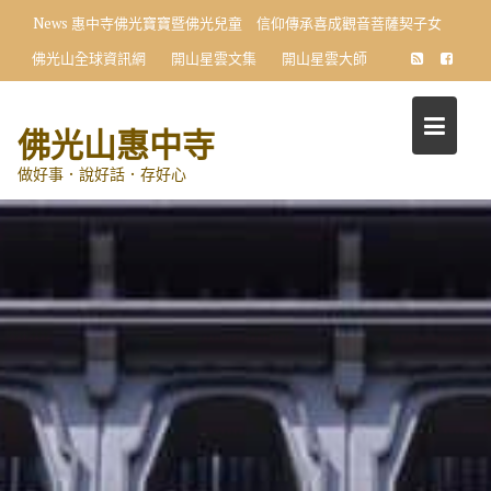
Skip
News
惠中寺佛光寶寶暨佛光兒童 信仰傳承喜成觀音菩薩契子女
to
佛光山全球資訊網
開山星雲文集
開山星雲大師
content
佛光山惠中寺
做好事．說好話．存好心