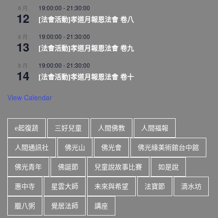
19:00:00
-
21:30:00
8 月
12
[法會活動]孝道月報恩法會 卷八
19:00:00
-
21:30:00
8 月
13
[法會活動]孝道月報恩法會 卷九
19:00:00
-
21:30:00
8 月
14
[法會活動]孝道月報恩法會 卷十
View Calendar
e起復蔬
三好兒童
人間佛教
人間福報
人間通訊社
佛光山
佛光會
佛光緣美術館台中館
佛光青年
佛誕節
兒童說故事比賽
如是說
惠中寺
星雲大師
未來與希望
法寶節
滴水坊
臘八粥
覺居法師
講座