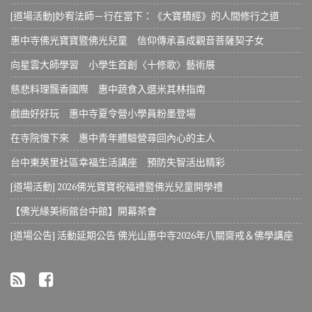
[道場活動]妙宥法師－行在當下：《大寶積經》的人間修行之道
惠中寺佛光寶寶暨佛光兒童 信仰傳承喜成觀音菩薩契子女
向星雲大師學習 小學生首創〈十修歌〉藝術展
慈悲料理飄香國際 惠中蔬食入選米其林指南
戲曲好好玩 惠中寺夏令營小學員粉墨登場
在寺院慢下來 惠中青年體驗營尋回內心的主人
台中東英里社區幸福生活講座 預防失智活出精彩
[道場活動] 2026佛光寶寶祝福禮暨佛光兒童開學禮
【佛光緣美術館台中館】開幕茶會
[道場公告] 活動延期公告 佛光山惠中寺2026年八關齋戒＆佛學講座