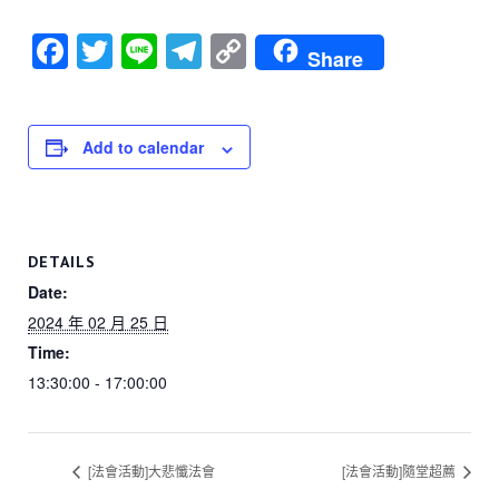
F
T
Li
T
C
Share
a
wi
n
el
o
c
tt
e
e
p
e
er
gr
y
Add to calendar
b
a
Li
o
m
n
o
k
DETAILS
k
Date:
2024 年 02 月 25 日
Time:
13:30:00 - 17:00:00
[法會活動]大悲懺法會
[法會活動]隨堂超薦