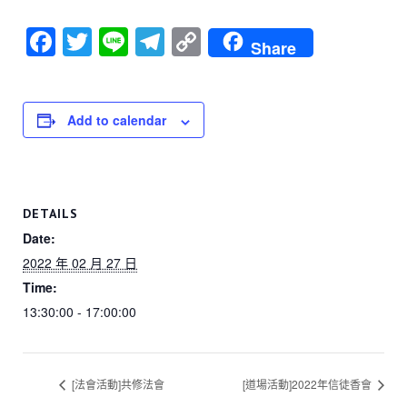
F
T
Li
T
C
Share
a
wi
n
el
o
c
tt
e
e
p
e
er
gr
y
Add to calendar
b
a
Li
o
m
n
o
k
DETAILS
k
Date:
2022 年 02 月 27 日
Time:
13:30:00 - 17:00:00
[法會活動]共修法會
[道場活動]2022年信徒香會