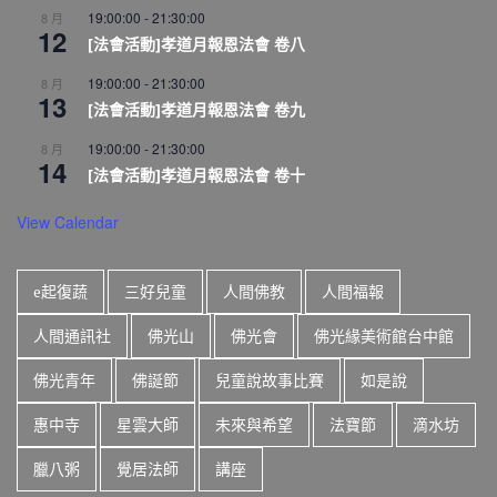
19:00:00
-
21:30:00
8 月
12
[法會活動]孝道月報恩法會 卷八
19:00:00
-
21:30:00
8 月
13
[法會活動]孝道月報恩法會 卷九
19:00:00
-
21:30:00
8 月
14
[法會活動]孝道月報恩法會 卷十
View Calendar
e起復蔬
三好兒童
人間佛教
人間福報
人間通訊社
佛光山
佛光會
佛光緣美術館台中館
佛光青年
佛誕節
兒童說故事比賽
如是說
惠中寺
星雲大師
未來與希望
法寶節
滴水坊
臘八粥
覺居法師
講座