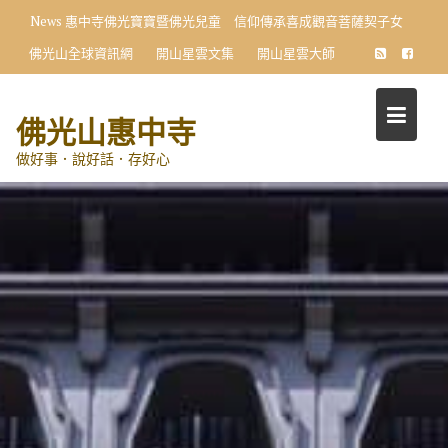
Skip
News
惠中寺佛光寶寶暨佛光兒童 信仰傳承喜成觀音菩薩契子女
to
佛光山全球資訊網
開山星雲文集
開山星雲大師
content
佛光山惠中寺
做好事．說好話．存好心