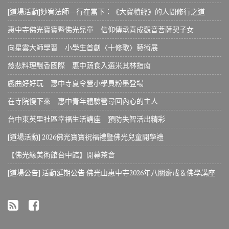
[道場活動]妙宥法師－行在當下：《大寶積經》的人間修行之道
惠中寺佛光寶寶暨佛光兒童 信仰傳承喜成觀音菩薩契子女
向星雲大師學習 小學生首創〈十修歌〉藝術展
慈悲料理飄香國際 惠中蔬食入選米其林指南
戲曲好好玩 惠中寺夏令營小學員粉墨登場
在寺院慢下來 惠中青年體驗營尋回內心的主人
台中東英里社區幸福生活講座 預防失智活出精彩
[道場活動] 2026佛光寶寶祝福禮暨佛光兒童開學禮
【佛光緣美術館台中館】開幕茶會
[道場公告] 活動延期公告 佛光山惠中寺2026年八關齋戒＆佛學講座