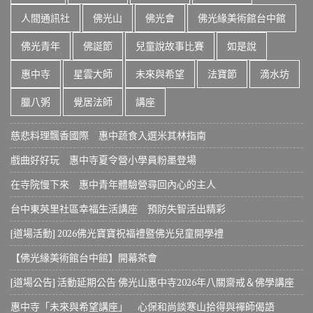
人間通訊社
佛光山
佛光會
佛光緣美術館台中館
佛光青年
佛誕節
兒童說故事比賽
如是說
惠中寺
星雲大師
未來與希望
法寶節
滴水坊
臘八粥
覺居法師
講座
慈悲料理飄香國際 惠中蔬食入選米其林指南
戲曲好好玩 惠中寺夏令營小學員粉墨登場
在寺院慢下來 惠中青年體驗營尋回內心的主人
台中東英里社區幸福生活講座 預防失智活出精彩
[道場活動] 2026佛光寶寶祝福禮暨佛光兒童開學禮
【佛光緣美術館台中館】開幕茶會
[道場公告] 活動延期公告 佛光山惠中寺2026年八關齋戒＆佛學講座
惠中寺「未來與希望講座」 心保和尚談寒山拾得與禪師偈語