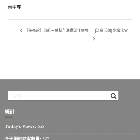
惠中寺
［美術館］啟航－蔡勝全油畫創作個展
[法會活動] 水懺法會
統計
Today's Views:
635
今天網站訪客數量:
527