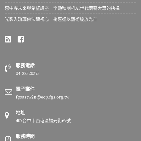
惠中寺未來與希望講座 李艷秋剖析AI世代閱聽大眾的抉擇
光影入琉璃佛法鑄初心 楊惠姗以藝術綻放光芒
服務電話
04-22520375
電子郵件
fgsastw2n@ecp.fgs.org.tw
地址
407台中市西屯區福元街69號
服務時間