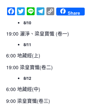
F
T
Li
T
C
Share
a
wi
n
el
o
8/10
c
tt
e
e
p
e
er
gr
y
19:00 灑淨、梁皇寶懺 (卷一)
b
a
Li
8/11
o
m
n
6:00 地藏經(上)
o
k
k
19:00 梁皇寶懺(卷二)
8/12
6:00 地藏經(中)
9:00 梁皇寶懺(卷三)