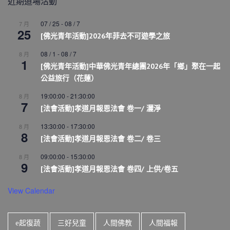
近期道場活動
07 / 25
-
08 / 7
7 月
25
[佛光青年活動]2026年菲去不可遊學之旅
08 / 1
-
08 / 7
8 月
1
[佛光青年活動]中華佛光青年總團2026年「鄉」聚在一起
公益旅行（花蓮）
19:00:00
-
21:30:00
8 月
7
[法會活動]孝道月報恩法會 卷一/ 灑淨
13:30:00
-
17:30:00
8 月
8
[法會活動]孝道月報恩法會 卷二/ 卷三
09:00:00
-
15:30:00
8 月
9
[法會活動]孝道月報恩法會 卷四/ 上供/卷五
View Calendar
e起復蔬
三好兒童
人間佛教
人間福報