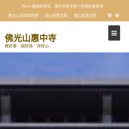
Skip
News
戲曲好好玩 惠中寺夏令營小學員粉墨登場
to
佛光山全球資訊網
開山星雲文集
開山星雲大師
content
佛光山惠中寺
做好事．說好話．存好心