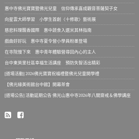
惠中寺佛光寶寶暨佛光兒童 信仰傳承喜成觀音菩薩契子女
向星雲大師學習 小學生首創〈十修歌〉藝術展
慈悲料理飄香國際 惠中蔬食入選米其林指南
戲曲好好玩 惠中寺夏令營小學員粉墨登場
在寺院慢下來 惠中青年體驗營尋回內心的主人
台中東英里社區幸福生活講座 預防失智活出精彩
[道場活動] 2026佛光寶寶祝福禮暨佛光兒童開學禮
【佛光緣美術館台中館】開幕茶會
[道場公告] 活動延期公告 佛光山惠中寺2026年八關齋戒＆佛學講座