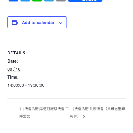
a
wi
n
el
o
c
tt
e
e
p
e
er
gr
y
Add to calendar
b
a
Li
o
m
n
o
k
DETAILS
k
Date:
08 / 16
Time:
14:00:00 - 19:30:00
[法會活動]孝道月報恩法會 三
[法會活動]共修法會（父母恩重難
時繫念
報經）