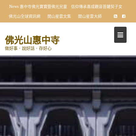
Skip
News
惠中寺佛光寶寶暨佛光兒童 信仰傳承喜成觀音菩薩契子女
to
佛光山全球資訊網
開山星雲文集
開山星雲大師
content
佛光山惠中寺
做好事．說好話．存好心