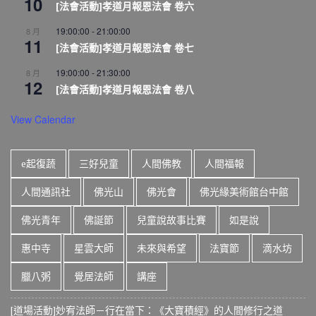
10
[法會活動]孝道月報恩法會 卷六
19:00:00
-
21:00:00
8 月
11
[法會活動]孝道月報恩法會 卷七
19:00:00
-
21:30:00
8 月
12
[法會活動]孝道月報恩法會 卷八
View Calendar
e起復蔬
三好兒童
人間佛教
人間福報
人間通訊社
佛光山
佛光會
佛光緣美術館台中館
佛光青年
佛誕節
兒童說故事比賽
如是說
惠中寺
星雲大師
未來與希望
法寶節
滴水坊
臘八粥
覺居法師
講座
[道場活動]妙宥法師－行在當下：《大寶積經》的人間修行之道