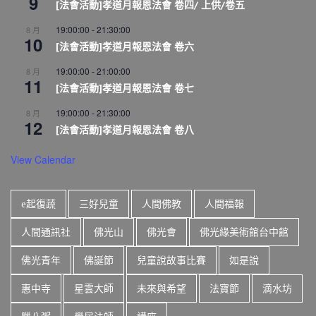
9
[法會活動]孝道月報恩法會 卷四/ 上供/卷五
19:00:00
-
21:30:00
8 月
10
[法會活動]孝道月報恩法會 卷六
19:00:00
-
21:00:00
8 月
11
[法會活動]孝道月報恩法會 卷七
19:00:00
-
21:30:00
8 月
12
[法會活動]孝道月報恩法會 卷八
View Calendar
e起復蔬
三好兒童
人間佛教
人間福報
人間通訊社
佛光山
佛光會
佛光緣美術館台中館
佛光青年
佛誕節
兒童說故事比賽
如是說
惠中寺
星雲大師
未來與希望
法寶節
滴水坊