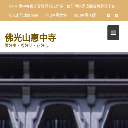
Skip
News
惠中寺佛光寶寶暨佛光兒童 信仰傳承喜成觀音菩薩契子女
to
佛光山全球資訊網
開山星雲文集
開山星雲大師
content
佛光山惠中寺
做好事．說好話．存好心