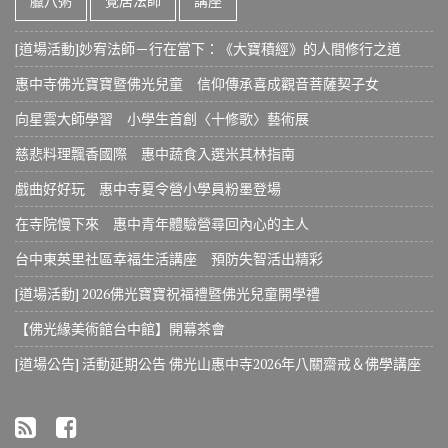
臘八粥
覺居法師
講座
[道場活動]妙宥法師－行在當下：《大寶積經》的人間修行之道
惠中寺佛光寶寶暨佛光兒童 信仰傳承喜成觀音菩薩契子女
向星雲大師學習 小學生首創〈十修歌〉藝術展
慈悲料理飄香國際 惠中蔬食入選米其林指南
戲曲好好玩 惠中寺夏令營小學員粉墨登場
在寺院慢下來 惠中青年體驗營尋回內心的主人
台中東英里社區幸福生活講座 預防失智活出精彩
[道場活動] 2026佛光寶寶祝福禮暨佛光兒童開學禮
【佛光緣美術館台中館】開幕茶會
[道場公告] 活動延期公告 佛光山惠中寺2026年八關齋戒＆佛學講座