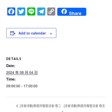
F
T
Li
T
C
Share
a
wi
n
el
o
c
tt
e
e
p
e
er
gr
y
Add to calendar
b
a
Li
o
m
n
o
k
DETAILS
k
Date:
2024 年 08 月 04 日
Time:
09:00:00 - 17:00:00
[法會活動]孝道月報恩法會 卷二
[法會活動]孝道月報恩法會 卷五