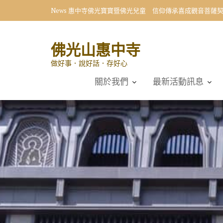
Skip
News
惠中寺佛光寶寶暨佛光兒童 信仰傳承喜成觀音菩薩
to
content
佛光山惠中寺
做好事．說好話．存好心
關於我們
最新活動訊息