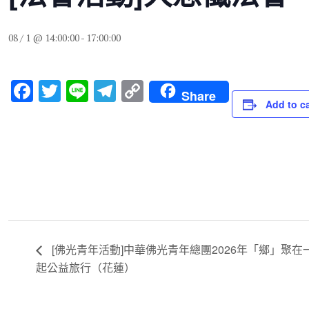
08 / 1 @ 14:00:00
-
17:00:00
F
T
Li
T
C
Share
Add to c
a
wi
n
el
o
c
tt
e
e
p
e
er
gr
y
b
a
Li
o
m
n
o
k
k
[佛光青年活動]中華佛光青年總團2026年「鄉」聚在
起公益旅行（花蓮）