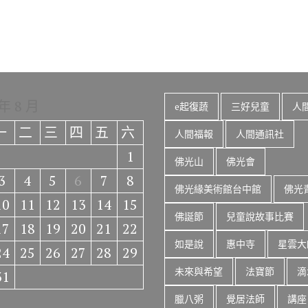
 年 8 月
e起復蔬
三好兒童
人
一
二
三
四
五
六
人間福報
人間通訊社
1
佛光山
佛光會
3
4
5
6
7
8
佛光緣美術館台中館
佛光
10
11
12
13
14
15
佛誕節
兒童說故事比賽
17
18
19
20
21
22
如是說
惠中寺
星雲大
24
25
26
27
28
29
未來與希望
法寶節
滴
31
臘八粥
覺居法師
講座