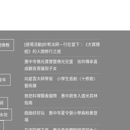
[道場活動]妙宥法師－行在當下：《大寶積
間佛教
經》的人間修行之道
惠中寺佛光寶寶暨佛光兒童 信仰傳承喜
成觀音菩薩契子女
向星雲大師學習 小學生首創〈十修歌〉
青年
藝術展
慈悲料理飄香國際 惠中蔬食入選米其林
指南
師
戲曲好好玩 惠中寺夏令營小學員粉墨登
水坊
場
在寺院慢下來 惠中青年體驗營尋回內心