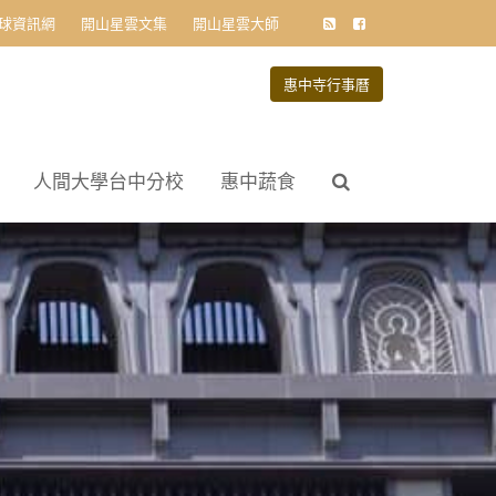
球資訊網
開山星雲文集
開山星雲大師
惠中寺行事曆
人間大學台中分校
惠中蔬食