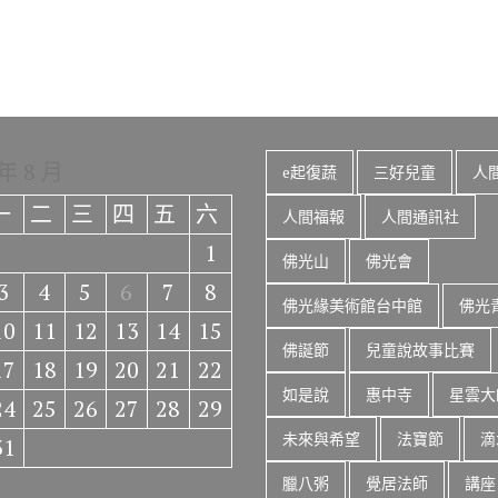
 年 8 月
e起復蔬
三好兒童
人
一
二
三
四
五
六
人間福報
人間通訊社
1
佛光山
佛光會
3
4
5
6
7
8
佛光緣美術館台中館
佛光
10
11
12
13
14
15
佛誕節
兒童說故事比賽
17
18
19
20
21
22
如是說
惠中寺
星雲大
24
25
26
27
28
29
未來與希望
法寶節
滴
31
臘八粥
覺居法師
講座