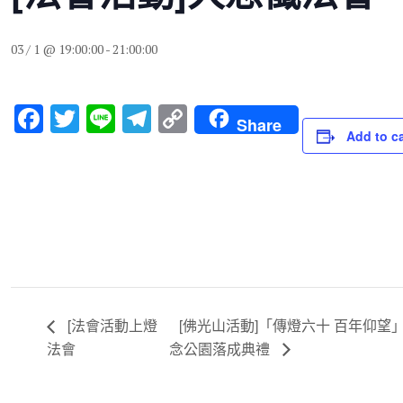
03 / 1 @ 19:00:00
-
21:00:00
F
T
Li
T
C
Share
Add to c
a
wi
n
el
o
c
tt
e
e
p
e
er
gr
y
b
a
Li
o
m
n
o
k
k
[法會活動上燈
[佛光山活動]「傳燈六十 百年仰望
法會
念公園落成典禮