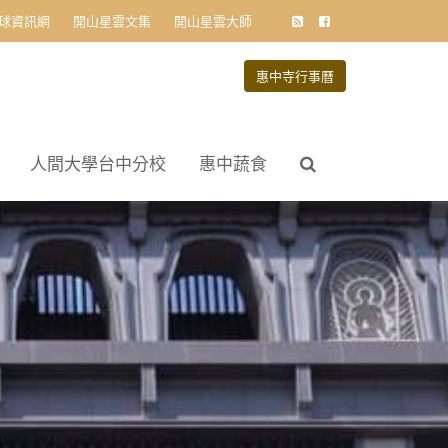
球資訊網
開山星雲文集
開山星雲大師
惠中寺行事曆
人間大學台中分校
惠中蔬食