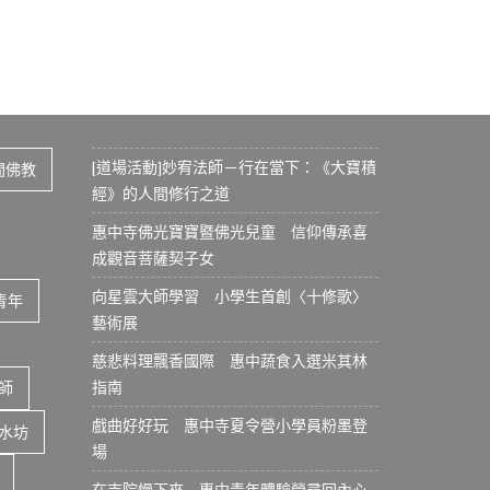
[道場活動]妙宥法師－行在當下：《大寶積
間佛教
經》的人間修行之道
惠中寺佛光寶寶暨佛光兒童 信仰傳承喜
成觀音菩薩契子女
向星雲大師學習 小學生首創〈十修歌〉
青年
藝術展
慈悲料理飄香國際 惠中蔬食入選米其林
指南
師
戲曲好好玩 惠中寺夏令營小學員粉墨登
水坊
場
在寺院慢下來 惠中青年體驗營尋回內心