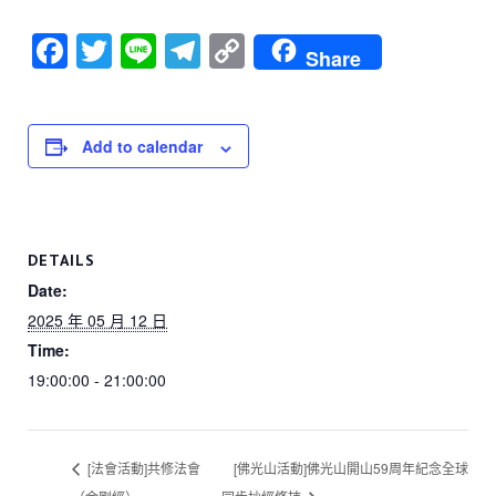
F
T
Li
T
C
Share
a
wi
n
el
o
c
tt
e
e
p
e
er
gr
y
Add to calendar
b
a
Li
o
m
n
o
k
DETAILS
k
Date:
2025 年 05 月 12 日
Time:
19:00:00 - 21:00:00
[法會活動]共修法會
[佛光山活動]佛光山開山59周年紀念全球