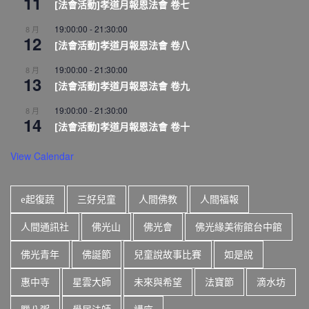
11
[法會活動]孝道月報恩法會 卷七
19:00:00
-
21:30:00
8 月
12
[法會活動]孝道月報恩法會 卷八
19:00:00
-
21:30:00
8 月
13
[法會活動]孝道月報恩法會 卷九
19:00:00
-
21:30:00
8 月
14
[法會活動]孝道月報恩法會 卷十
View Calendar
e起復蔬
三好兒童
人間佛教
人間福報
人間通訊社
佛光山
佛光會
佛光緣美術館台中館
佛光青年
佛誕節
兒童說故事比賽
如是說
惠中寺
星雲大師
未來與希望
法寶節
滴水坊