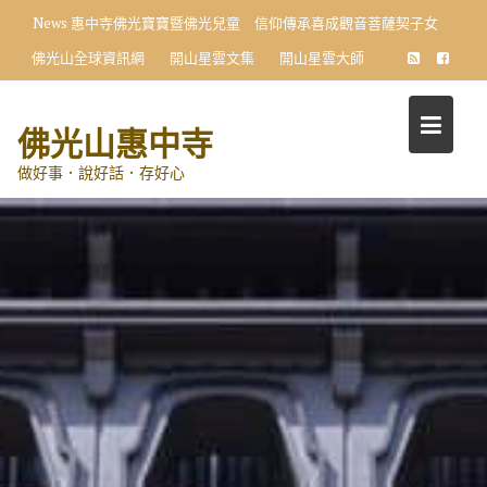
Skip
News
惠中寺佛光寶寶暨佛光兒童 信仰傳承喜成觀音菩薩契子女
to
佛光山全球資訊網
開山星雲文集
開山星雲大師
content
佛光山惠中寺
做好事．說好話．存好心