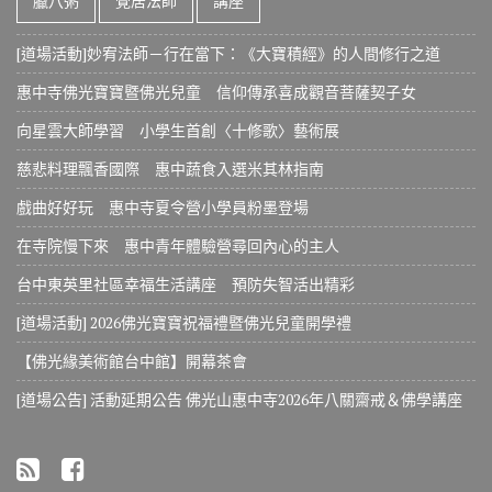
臘八粥
覺居法師
講座
[道場活動]妙宥法師－行在當下：《大寶積經》的人間修行之道
惠中寺佛光寶寶暨佛光兒童 信仰傳承喜成觀音菩薩契子女
向星雲大師學習 小學生首創〈十修歌〉藝術展
慈悲料理飄香國際 惠中蔬食入選米其林指南
戲曲好好玩 惠中寺夏令營小學員粉墨登場
在寺院慢下來 惠中青年體驗營尋回內心的主人
台中東英里社區幸福生活講座 預防失智活出精彩
[道場活動] 2026佛光寶寶祝福禮暨佛光兒童開學禮
【佛光緣美術館台中館】開幕茶會
[道場公告] 活動延期公告 佛光山惠中寺2026年八關齋戒＆佛學講座