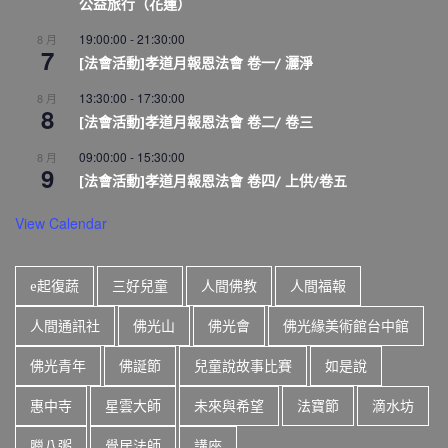
公益旅行（花蓮）
19:00:00
-
21:30:00
8 月
7
[法會活動]孝道月報恩法會 卷一/ 灑淨
13:30:00
-
17:30:00
8 月
8
[法會活動]孝道月報恩法會 卷二/ 卷三
09:00:00
-
15:30:00
8 月
9
[法會活動]孝道月報恩法會 卷四/ 上供/卷五
View Calendar
e起復蔬
三好兒童
人間佛教
人間福報
人間通訊社
佛光山
佛光會
佛光緣美術館台中館
佛光青年
佛誕節
兒童說故事比賽
如是說
惠中寺
星雲大師
未來與希望
法寶節
滴水坊
臘八粥
覺居法師
講座