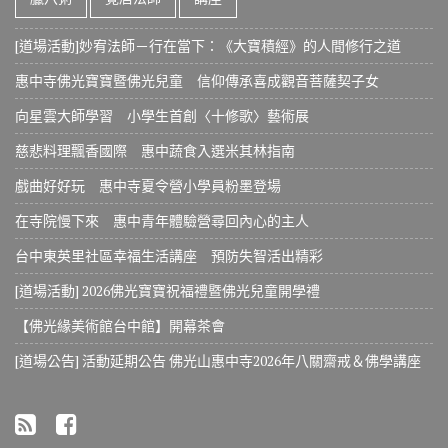
[道場活動]妙宥法師－行在當下：《大寶積經》的人間修行之道
惠中寺佛光寶寶暨佛光兒童 信仰傳承喜成觀音菩薩契子女
向星雲大師學習 小學生首創〈十修歌〉藝術展
慈悲料理飄香國際 惠中蔬食入選米其林指南
戲曲好好玩 惠中寺夏令營小學員粉墨登場
在寺院慢下來 惠中青年體驗營尋回內心的主人
台中東英里社區幸福生活講座 預防失智活出精彩
[道場活動] 2026佛光寶寶祝福禮暨佛光兒童開學禮
【佛光緣美術館台中館】開幕茶會
[道場公告] 活動延期公告 佛光山惠中寺2026年八關齋戒＆佛學講座