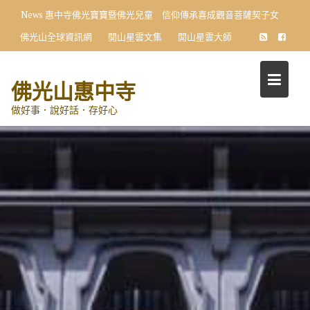
Skip
News
惠中寺佛光寶寶暨佛光兒童 信仰傳承喜成觀音菩薩契子女
to
佛光山全球資訊網
開山星雲文集
開山星雲大師
content
佛光山惠中寺
做好事．說好話．存好心