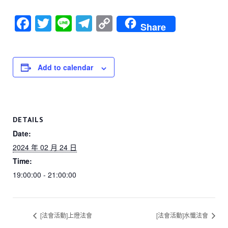
F
T
Li
T
C
Share
a
wi
n
el
o
c
tt
e
e
p
e
er
gr
y
Add to calendar
b
a
Li
o
m
n
o
k
DETAILS
k
Date:
2024 年 02 月 24 日
Time:
19:00:00 - 21:00:00
[法會活動]上燈法會
[法會活動]水懺法會