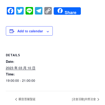
F
T
Li
T
C
Share
a
wi
n
el
o
c
tt
e
e
p
e
er
gr
y
Add to calendar
b
a
Li
o
m
n
o
k
DETAILS
k
Date:
2023 年 03 月 10 日
Time:
19:00:00 - 21:00:00
觀音菩薩聖誕
[法會活動]共修法會