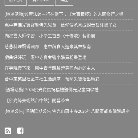
[道場活動]妙宥法師－行在當下：《大寶積經》的人間修行之道
惠中寺佛光寶寶暨佛光兒童 信仰傳承喜成觀音菩薩契子女
向星雲大師學習 小學生首創〈十修歌〉藝術展
慈悲料理飄香國際 惠中蔬食入選米其林指南
戲曲好好玩 惠中寺夏令營小學員粉墨登場
在寺院慢下來 惠中青年體驗營尋回內心的主人
台中東英里社區幸福生活講座 預防失智活出精彩
[道場活動] 2026佛光寶寶祝福禮暨佛光兒童開學禮
【佛光緣美術館台中館】開幕茶會
[道場公告] 活動延期公告 佛光山惠中寺2026年八關齋戒＆佛學講座