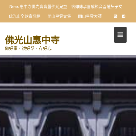
Skip
News
惠中寺佛光寶寶暨佛光兒童 信仰傳承喜成觀音菩薩契子女
to
佛光山全球資訊網
開山星雲文集
開山星雲大師
content
佛光山惠中寺
做好事．說好話．存好心