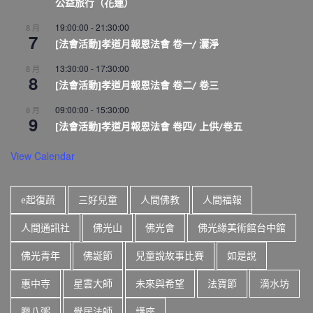
公益旅行（花蓮）
19:00:00
-
21:30:00
8 月
7
[法會活動]孝道月報恩法會 卷一/ 灑淨
13:30:00
-
17:30:00
8 月
8
[法會活動]孝道月報恩法會 卷二/ 卷三
09:00:00
-
15:30:00
8 月
9
[法會活動]孝道月報恩法會 卷四/ 上供/卷五
View Calendar
e起復蔬
三好兒童
人間佛教
人間福報
人間通訊社
佛光山
佛光會
佛光緣美術館台中館
佛光青年
佛誕節
兒童說故事比賽
如是說
惠中寺
星雲大師
未來與希望
法寶節
滴水坊
臘八粥
覺居法師
講座