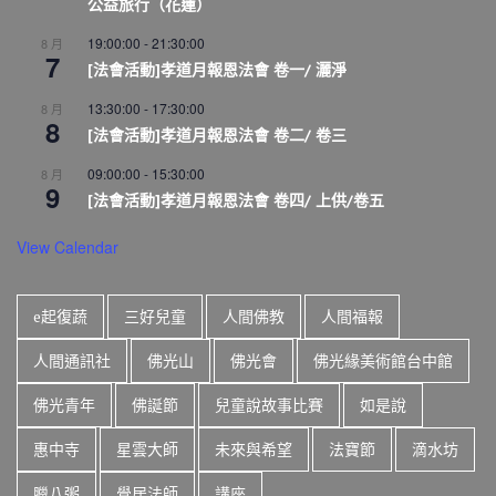
公益旅行（花蓮）
19:00:00
-
21:30:00
8 月
7
[法會活動]孝道月報恩法會 卷一/ 灑淨
13:30:00
-
17:30:00
8 月
8
[法會活動]孝道月報恩法會 卷二/ 卷三
09:00:00
-
15:30:00
8 月
9
[法會活動]孝道月報恩法會 卷四/ 上供/卷五
View Calendar
e起復蔬
三好兒童
人間佛教
人間福報
人間通訊社
佛光山
佛光會
佛光緣美術館台中館
佛光青年
佛誕節
兒童說故事比賽
如是說
惠中寺
星雲大師
未來與希望
法寶節
滴水坊
臘八粥
覺居法師
講座