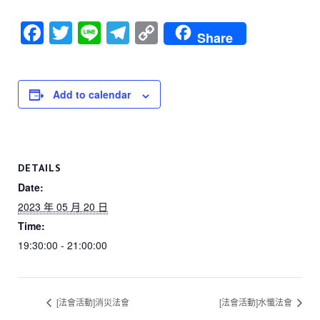
F
T
Li
T
C
Share
a
wi
n
el
o
c
tt
e
e
p
e
er
gr
y
Add to calendar
b
a
Li
o
m
n
o
k
DETAILS
k
Date:
2023 年 05 月 20 日
Time:
19:30:00 - 21:00:00
[法會活動]消災法會
[法會活動]水懺法會