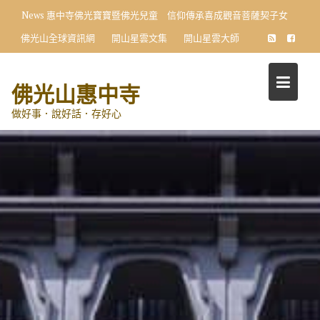
Skip
News
惠中寺佛光寶寶暨佛光兒童 信仰傳承喜成觀音菩薩契子女
to
佛光山全球資訊網
開山星雲文集
開山星雲大師
content
佛光山惠中寺
做好事．說好話．存好心