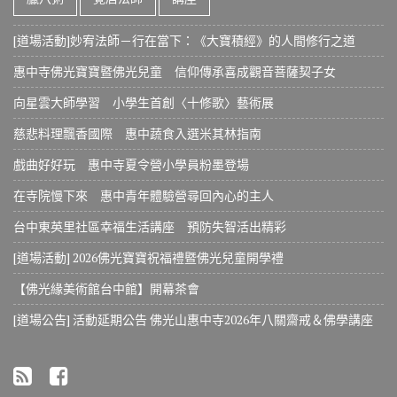
[道場活動]妙宥法師－行在當下：《大寶積經》的人間修行之道
惠中寺佛光寶寶暨佛光兒童 信仰傳承喜成觀音菩薩契子女
向星雲大師學習 小學生首創〈十修歌〉藝術展
慈悲料理飄香國際 惠中蔬食入選米其林指南
戲曲好好玩 惠中寺夏令營小學員粉墨登場
在寺院慢下來 惠中青年體驗營尋回內心的主人
台中東英里社區幸福生活講座 預防失智活出精彩
[道場活動] 2026佛光寶寶祝福禮暨佛光兒童開學禮
【佛光緣美術館台中館】開幕茶會
[道場公告] 活動延期公告 佛光山惠中寺2026年八關齋戒＆佛學講座