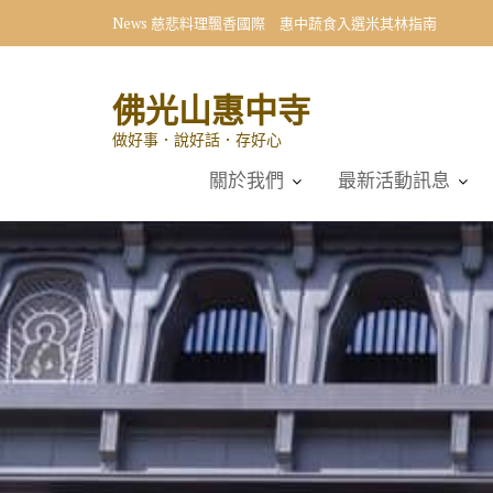
Skip
News
慈悲料理飄香國際 惠中蔬食入選米其林指南
to
content
佛光山惠中寺
做好事．說好話．存好心
關於我們
最新活動訊息