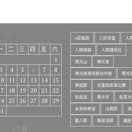
 年 8 月
e起復蔬
三好兒童
人
一
二
三
四
五
六
人間福報
人間通訊社
1
佛光山
佛光會
3
4
5
6
7
8
佛光緣美術館台中館
佛光
10
11
12
13
14
15
佛誕節
兒童說故事比賽
17
18
19
20
21
22
如是說
惠中寺
星雲大
24
25
26
27
28
29
未來與希望
法寶節
滴
31
臘八粥
覺居法師
講座
« 7 月