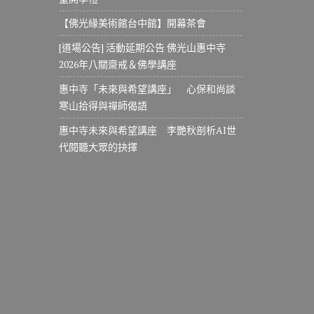
【佛光緣美術館台中館】開幕茶會
[道場公告] 活動延期公告 佛光山惠中寺
2026年八關齋戒＆佛學講座
惠中寺「未來與希望講座」 心保和尚談
寒山拾得與禪師偈語
惠中寺未來與希望講座 李艷秋剖析AI世
代閱聽大眾的抉擇