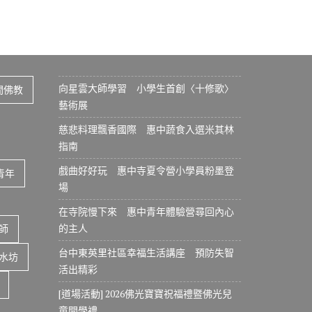
向星雲大師學習 小學生首創〈十修歌〉
間佛教
藝術展
慈悲料理飄香國際 惠中蔬食入選米其林
指南
戲曲好好玩 惠中寺夏令營小學員粉墨登
青年
場
在寺院慢下來 惠中青年體驗營尋回內心
的主人
師
台中東英里社區幸福生活講座 預防失智
水坊
活出精彩
[道場活動] 2026佛光寶寶祝福禮暨佛光兒
童開學禮