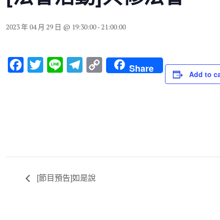
2023 年 04 月 29 日 @ 19:30:00
-
21:00:00
F
T
Li
T
C
Share
Add to c
a
wi
n
el
o
c
tt
e
e
p
e
er
gr
y
b
a
Li
o
m
n
o
k
k
[節目預告]如是說