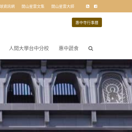
球資訊網
開山星雲文集
開山星雲大師
惠中寺行事曆
人間大學台中分校
惠中蔬食