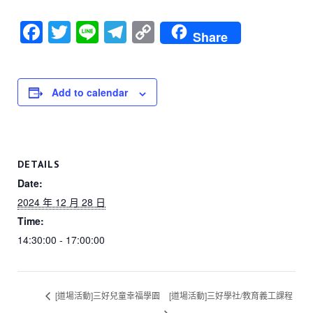
F
T
Li
T
C
Share
a
wi
n
el
o
c
tt
e
e
p
e
er
gr
y
Add to calendar
b
a
Li
o
m
n
o
k
DETAILS
k
Date:
2024 年 12 月 28 日
Time:
14:30:00 - 17:00:00
[道場活動]三好兒童幸福學園
[道場活動]三好學社/教育義工課程