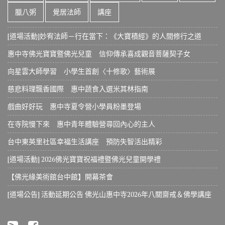
臘八粥
覺居法師
講座
[道場活動]妙宥法師－行在當下：《大寶積經》的人間修行之道
惠中寺佛光寶寶暨佛光兒童 信仰傳承喜成觀音菩薩契子女
向星雲大師學習 小學生首創〈十修歌〉藝術展
慈悲料理飄香國際 惠中蔬食入選米其林指南
戲曲好好玩 惠中寺夏令營小學員粉墨登場
在寺院慢下來 惠中青年體驗營尋回內心的主人
台中東英里社區幸福生活講座 預防失智活出精彩
[道場活動] 2026佛光寶寶祝福禮暨佛光兒童開學禮
【佛光緣美術館台中館】開幕茶會
[道場公告] 活動延期公告 佛光山惠中寺2026年八關齋戒＆佛學講座