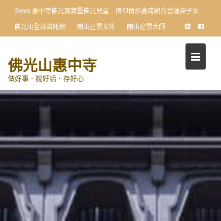
Skip
News
惠中寺佛光寶寶暨佛光兒童 信仰傳承喜成觀音菩薩契子女
to
佛光山全球資訊網
開山星雲文集
開山星雲大師
content
佛光山惠中寺
做好事．說好話．存好心