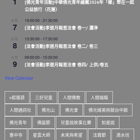
1
[佛光青年活動]中華佛光青年總團2026年「鄉」聚在一起
公益旅行（花蓮）
19:00:00
-
21:30:00
8 月
7
[法會活動]孝道月報恩法會 卷一/ 灑淨
13:30:00
-
17:30:00
8 月
8
[法會活動]孝道月報恩法會 卷二/ 卷三
09:00:00
-
15:30:00
8 月
9
[法會活動]孝道月報恩法會 卷四/ 上供/卷五
View Calendar
e起復蔬
三好兒童
人間佛教
人間福報
人間通訊社
佛光山
佛光會
佛光緣美術館台中館
佛光青年
佛誕節
兒童說故事比賽
如是說
惠中寺
星雲大師
未來與希望
法寶節
滴水坊