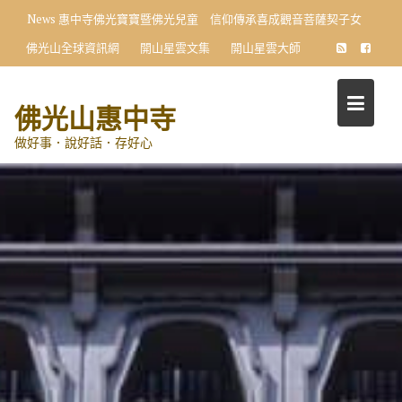
Skip
News
惠中寺佛光寶寶暨佛光兒童 信仰傳承喜成觀音菩薩契子女
to
佛光山全球資訊網
開山星雲文集
開山星雲大師
content
佛光山惠中寺
做好事．說好話．存好心