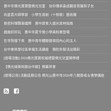
惠中寺佛光寶寶暨佛光兒童 信仰傳承喜成觀音菩薩契子女
向星雲大師學習 小學生首創〈十修歌〉藝術展
慈悲料理飄香國際 惠中蔬食入選米其林指南
戲曲好好玩 惠中寺夏令營小學員粉墨登場
在寺院慢下來 惠中青年體驗營尋回內心的主人
台中東英里社區幸福生活講座 預防失智活出精彩
[道場活動] 2026佛光寶寶祝福禮暨佛光兒童開學禮
【佛光緣美術館台中館】開幕茶會
[道場公告] 活動延期公告 佛光山惠中寺2026年八關齋戒＆佛學講座