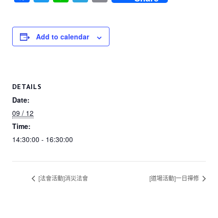
a
wi
n
el
o
c
tt
e
e
p
e
er
gr
y
Add to calendar
b
a
Li
o
m
n
o
k
DETAILS
k
Date:
09 / 12
Time:
14:30:00 - 16:30:00
[法會活動]消災法會
[道場活動]一日禪修