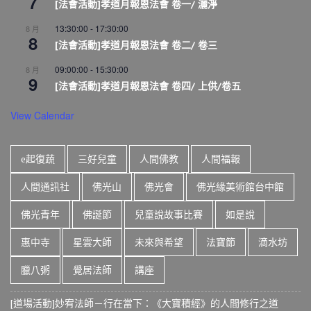
7
[法會活動]孝道月報恩法會 卷一/ 灑淨
13:30:00
-
17:30:00
8 月
8
[法會活動]孝道月報恩法會 卷二/ 卷三
09:00:00
-
15:30:00
8 月
9
[法會活動]孝道月報恩法會 卷四/ 上供/卷五
View Calendar
e起復蔬
三好兒童
人間佛教
人間福報
人間通訊社
佛光山
佛光會
佛光緣美術館台中館
佛光青年
佛誕節
兒童說故事比賽
如是說
惠中寺
星雲大師
未來與希望
法寶節
滴水坊
臘八粥
覺居法師
講座
[道場活動]妙宥法師－行在當下：《大寶積經》的人間修行之道