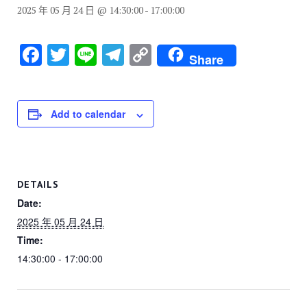
2025 年 05 月 24 日 @ 14:30:00
-
17:00:00
F
T
Li
T
C
Share
a
wi
n
el
o
c
tt
e
e
p
e
er
gr
y
Add to calendar
b
a
Li
o
m
n
o
k
DETAILS
k
Date:
2025 年 05 月 24 日
Time:
14:30:00 - 17:00:00