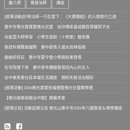
臘八粥
覺居法師
講座
[道場活動]妙宥法師－行在當下：《大寶積經》的人間修行之道
惠中寺佛光寶寶暨佛光兒童 信仰傳承喜成觀音菩薩契子女
向星雲大師學習 小學生首創〈十修歌〉藝術展
慈悲料理飄香國際 惠中蔬食入選米其林指南
戲曲好好玩 惠中寺夏令營小學員粉墨登場
在寺院慢下來 惠中青年體驗營尋回內心的主人
台中東英里社區幸福生活講座 預防失智活出精彩
[道場活動] 2026佛光寶寶祝福禮暨佛光兒童開學禮
【佛光緣美術館台中館】開幕茶會
[道場公告] 活動延期公告 佛光山惠中寺2026年八關齋戒＆佛學講座