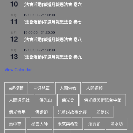
10
[法會活動]孝道月報恩法會 卷六
19:00:00
-
21:00:00
8 月
11
[法會活動]孝道月報恩法會 卷七
19:00:00
-
21:30:00
8 月
12
[法會活動]孝道月報恩法會 卷八
19:00:00
-
21:30:00
8 月
13
[法會活動]孝道月報恩法會 卷九
View Calendar
e起復蔬
三好兒童
人間佛教
人間福報
人間通訊社
佛光山
佛光會
佛光緣美術館台中館
佛光青年
佛誕節
兒童說故事比賽
如是說
惠中寺
星雲大師
未來與希望
法寶節
滴水坊