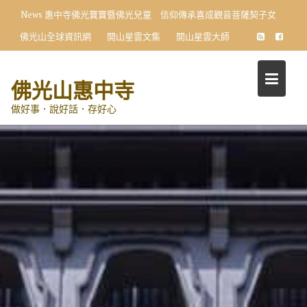
Skip
News
惠中寺佛光寶寶暨佛光兒童 信仰傳承喜成觀音菩薩契子女
to
佛光山全球資訊網
開山星雲文集
開山星雲大師
content
佛光山惠中寺
做好事．說好話．存好心