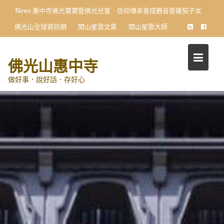
Skip
News
惠中寺佛光寶寶暨佛光兒童 信仰傳承喜成觀音菩薩契子女
to
佛光山全球資訊網
開山星雲文集
開山星雲大師
content
佛光山惠中寺
做好事．說好話．存好心