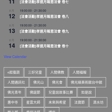
11
[法會活動]孝道月報恩法會 卷七
19:00:00
-
21:30:00
8 月
12
[法會活動]孝道月報恩法會 卷八
19:00:00
-
21:30:00
8 月
13
[法會活動]孝道月報恩法會 卷九
19:00:00
-
21:30:00
8 月
14
[法會活動]孝道月報恩法會 卷十
View Calendar
e起復蔬
三好兒童
人間佛教
人間福報
人間通訊社
佛光山
佛光會
佛光緣美術館台中館
佛光青年
佛誕節
兒童說故事比賽
如是說
惠中寺
星雲大師
未來與希望
法寶節
滴水坊