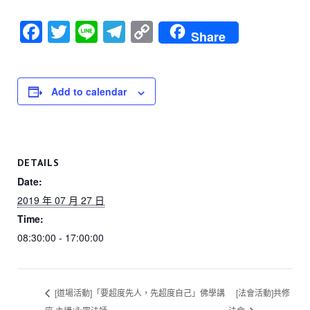
F
T
Li
T
C
Share
a
wi
n
el
o
c
tt
e
e
p
e
er
gr
y
Add to calendar
b
a
Li
o
m
n
o
k
DETAILS
k
Date:
2019 年 07 月 27 日
Time:
08:30:00 - 17:00:00
[道場活動]「要超度先人，先超度自己」佛學講
[法會活動]共修