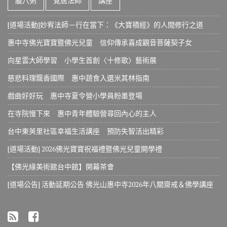
臘八粥
覺居法師
講座
[道場活動]妙宥法師－行在當下：《大寶積經》的人間修行之道
惠中寺佛光寶寶暨佛光兒童 信仰傳承喜成觀音菩薩契子女
向星雲大師學習 小學生首創〈十修歌〉藝術展
慈悲料理飄香國際 惠中蔬食入選米其林指南
戲曲好好玩 惠中寺夏令營小學員粉墨登場
在寺院慢下來 惠中青年體驗營尋回內心的主人
台中東英里社區幸福生活講座 預防失智活出精彩
[道場活動] 2026佛光寶寶祝福禮暨佛光兒童開學禮
【佛光緣美術館台中館】開幕茶會
[道場公告] 活動延期公告 佛光山惠中寺2026年八關齋戒＆佛學講座